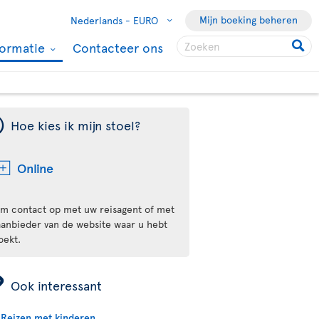
Mijn boeking beheren
Nederlands -
EURO
formatie
Contacteer ons
¯
Hoe kies ik mijn stoel?
Online
m contact op met uw reisagent of met
aanbieder van de website waar u hebt
oekt.
ÿ
Ook interessant
Reizen met kinderen