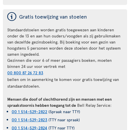
ý
Gratis toewijzing van stoelen
Standaardstoelen worden gratis toegewezen aan kinderen
onder de 13 en aan hun ouders/voogden als zij gebruikmaken
van dezelfde gezinsboeking. Bij boeking voor een gezin van
hoogstens 5 personen worden deze stoelen door het systeem
samen ingedeeld.
Gezinnen die voor 6 of meer passagiers boeken, moeten
binnen 24 uur voor vertrek met
00 800 87 26 72 83
bellen om in aanmerking te komen voor gratis toewijzing van
standaardstoelen.
Mensen die doof of slechthorend zijn en mensen met een
spraakstoornis hebben toegang tot de
Bell Relay Service:
00 1 514-529-2822
(Spraak naar TTY)
00 1 514-529-2823
(TTY naar spraak)
00 1 514-529-2824
(TTY naar TTY)