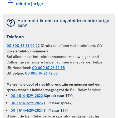
minderjarige
¯
Hoe meld ik een onbegeleide minderjarige
aan?
Telefoon
00 800 88 81 02 22
(Gratis vanaf een vaste telefoon). Of:
Lokale telefoonnummers
Bel alleen naar het telefoonnummer van uw eigen land.
Callcenters in andere landen kunnen u niet verder helpen.
Uit Nederland:
00 800 87 26 72 83
Uit België:
00 800 87 26 72 83
Mensen die doof of slechthorend zijn en mensen met een
spraakstoornis hebben toegang tot de
Bell Relay Service:
00 1 514-529-2822
(Spraak naar TTY)
00 1 514-529-2823
(TTY naar spraak)
00 1 514-529-2824
(TTY naar TTY)
U dient de Bell Relay Service operator aangeven dat hij