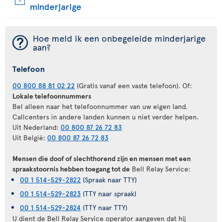
minderjarige
¯
Hoe meld ik een onbegeleide minderjarige
aan?
Telefoon
00 800 88 81 02 22
(Gratis vanaf een vaste telefoon). Of:
Lokale telefoonnummers
Bel alleen naar het telefoonnummer van uw eigen land.
Callcenters in andere landen kunnen u niet verder helpen.
Uit Nederland:
00 800 87 26 72 83
Uit België:
00 800 87 26 72 83
Mensen die doof of slechthorend zijn en mensen met een
spraakstoornis hebben toegang tot de
Bell Relay Service:
00 1 514-529-2822
(Spraak naar TTY)
00 1 514-529-2823
(TTY naar spraak)
00 1 514-529-2824
(TTY naar TTY)
U dient de Bell Relay Service operator aangeven dat hij