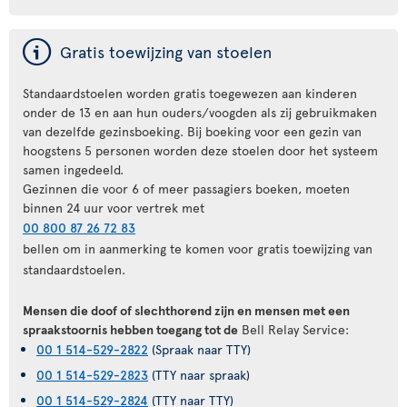
ý
Gratis toewijzing van stoelen
Standaardstoelen worden gratis toegewezen aan kinderen
onder de 13 en aan hun ouders/voogden als zij gebruikmaken
van dezelfde gezinsboeking. Bij boeking voor een gezin van
hoogstens 5 personen worden deze stoelen door het systeem
samen ingedeeld.
Gezinnen die voor 6 of meer passagiers boeken, moeten
binnen 24 uur voor vertrek met
00 800 87 26 72 83
bellen om in aanmerking te komen voor gratis toewijzing van
standaardstoelen.
Mensen die doof of slechthorend zijn en mensen met een
spraakstoornis hebben toegang tot de
Bell Relay Service:
00 1 514-529-2822
(Spraak naar TTY)
00 1 514-529-2823
(TTY naar spraak)
00 1 514-529-2824
(TTY naar TTY)