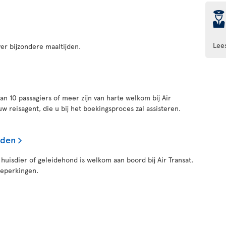
þ
Lee
er bijzondere maaltijden.
n 10 passagiers of meer zijn van harte welkom bij Air
 reisagent, die u bij het boekingsproces zal assisteren.
nden
huisdier of geleidehond is welkom aan boord bij Air Transat.
beperkingen.