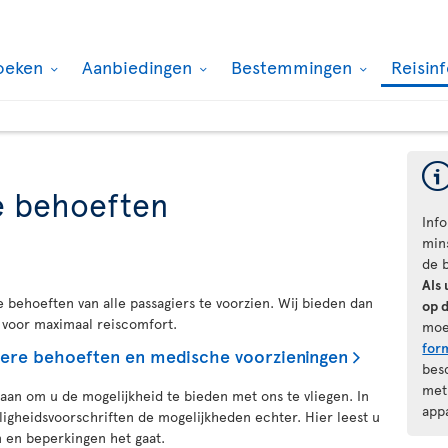
oeken
Aanbiedingen
Bestemmingen
Reisin
e behoeften
Inf
min
de b
Als 
le behoeften van alle passagiers te voorzien. Wij bieden dan
op 
 voor maximaal reiscomfort.
moe
for
ndere behoeften en medische voorzieningen
bes
met
s aan om u de mogelijkheid te bieden met ons te vliegen. In
app
igheidsvoorschriften de mogelijkheden echter. Hier leest u
 en beperkingen het gaat.