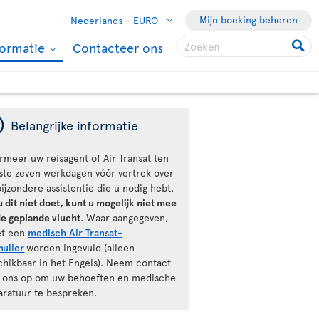
Mijn boeking beheren
Nederlands -
EURO
formatie
Contacteer ons
ý
Belangrijke informatie
ormeer uw reisagent of Air Transat ten
ste zeven werkdagen vóór vertrek over
ijzondere assistentie die u nodig hebt.
u dit niet doet, kunt u mogelijk niet mee
de geplande vlucht
. Waar aangegeven,
t een
medisch Air Transat-
mulier
worden ingevuld (alleen
chikbaar in het Engels). Neem contact
 ons op om uw behoeften en medische
aratuur te bespreken.