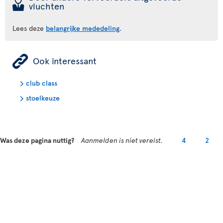
þ
vluchten
Lees deze
belangrijke mededeling
.
ÿ
Ook interessant
club class
stoelkeuze
Was deze pagina nuttig?
Aanmelden is niet vereist.
4
2