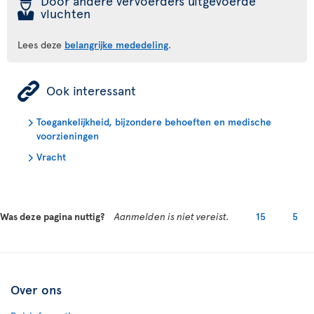
þ
Door andere vervoerders uitgevoerde
vluchten
Lees deze
belangrijke mededeling
.
ÿ
Ook interessant
Toegankelijkheid, bijzondere behoeften en medische
voorzieningen
Vracht
Was deze pagina nuttig?
Aanmelden is niet vereist.
15
5
Over ons