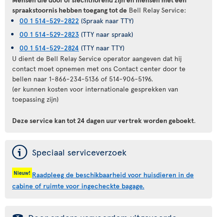
spraakstoornis hebben toegang tot de
Bell Relay Service:
00 1 514-529-2822
(Spraak naar TTY)
00 1 514-529-2823
(TTY naar spraak)
00 1 514-529-2824
(TTY naar TTY)
U dient de Bell Relay Service operator aangeven dat hij
contact moet opnemen met ons Contact center door te
bellen naar 1-866-234-5136 of 514-906-5196.
(er kunnen kosten voor internationale gesprekken van
toepassing zijn)
Deze service kan tot 24 dagen uur vertrek worden geboekt
.
ý
Speciaal serviceverzoek
Nieuw!
Raadpleeg de beschikbaarheid voor huisdieren in de
cabine of ruimte voor ingecheckte bagage.