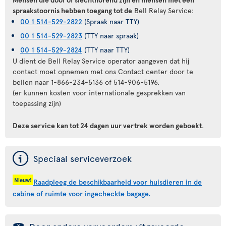
spraakstoornis hebben toegang tot de
Bell Relay Service:
00 1 514-529-2822
(Spraak naar TTY)
00 1 514-529-2823
(TTY naar spraak)
00 1 514-529-2824
(TTY naar TTY)
U dient de Bell Relay Service operator aangeven dat hij
contact moet opnemen met ons Contact center door te
bellen naar 1-866-234-5136 of 514-906-5196.
(er kunnen kosten voor internationale gesprekken van
toepassing zijn)
Deze service kan tot 24 dagen uur vertrek worden geboekt
.
ý
Speciaal serviceverzoek
Nieuw!
Raadpleeg de beschikbaarheid voor huisdieren in de
cabine of ruimte voor ingecheckte bagage.