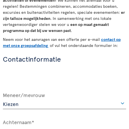
activiteiten
of
evenementen
? We kunnen het allemaal voor u
regelen! Bestemmingen combineren, accommodaties boeken,
excursies en buitenactiviteiten regelen, speciale evenementen:
er
zijn talloze mogelijkheden
. In samenwerking met ons lokale
vertegenwoordiger stelen we voor u
een op maat gemaakt
programma op dat bij uw wensen past
.
Neem voor het aanvragen van een offerte per e-mail
contact op
met onze groepsafdeling
of vul het onderstaande formulier in:
Contactinformatie
Meneer/mevrouw
Achternaam*