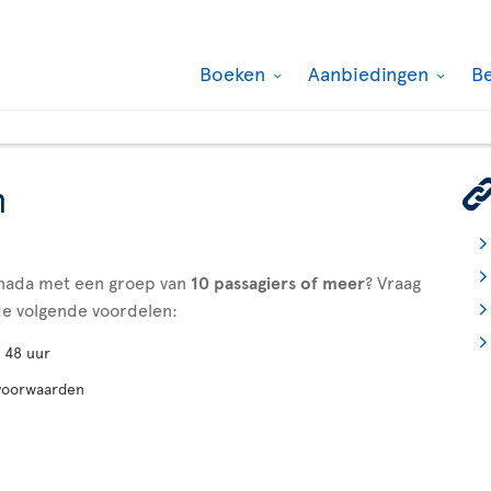
Boeken
Aanbiedingen
B
n
anada met een groep van
10 passagiers
of meer
? Vraag
de volgende voordelen:
 48 uur
svoorwaarden