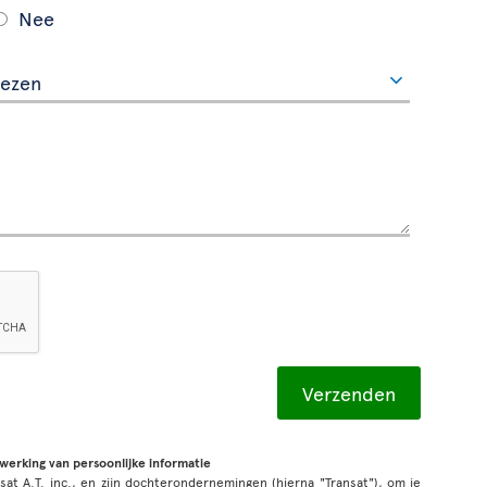
Nee
rwerking van persoonlijke informatie
sat A.T. inc., en zijn dochterondernemingen (hierna "Transat"), om je