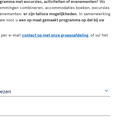
ogramma met excursies, activiteiten
of
evenementen
? We
stemmingen combineren, accommodaties boeken, excursies
 evenementen:
er zijn talloze mogelijkheden
. In samenwerking
 we voor u
een op maat gemaakt programma op dat bij uw
 per e-mail
contact op met onze groepsafdeling
of vul het