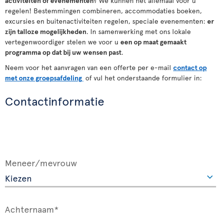
activiteiten
of
evenementen
? We kunnen het allemaal voor u
regelen! Bestemmingen combineren, accommodaties boeken,
excursies en buitenactiviteiten regelen, speciale evenementen:
er
zijn talloze mogelijkheden
. In samenwerking met ons lokale
vertegenwoordiger stelen we voor u
een op maat gemaakt
programma op dat bij uw wensen past
.
Neem voor het aanvragen van een offerte per e-mail
contact op
met onze groepsafdeling
of vul het onderstaande formulier in:
Contactinformatie
Meneer/mevrouw
Achternaam*