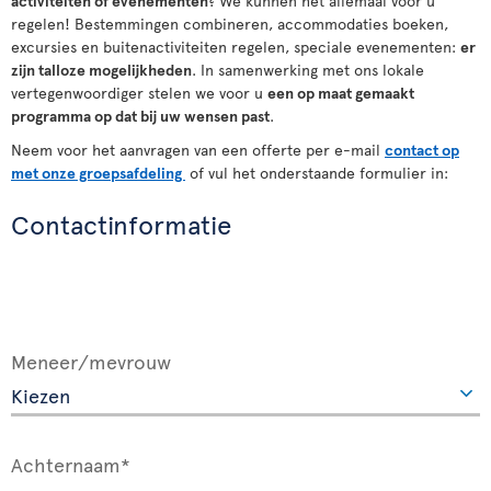
activiteiten
of
evenementen
? We kunnen het allemaal voor u
regelen! Bestemmingen combineren, accommodaties boeken,
excursies en buitenactiviteiten regelen, speciale evenementen:
er
zijn talloze mogelijkheden
. In samenwerking met ons lokale
vertegenwoordiger stelen we voor u
een op maat gemaakt
programma op dat bij uw wensen past
.
Neem voor het aanvragen van een offerte per e-mail
contact op
met onze groepsafdeling
of vul het onderstaande formulier in:
Contactinformatie
Meneer/mevrouw
Achternaam*