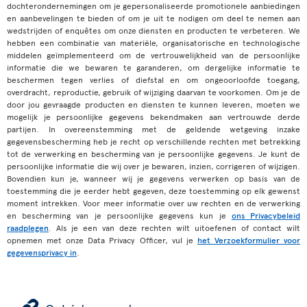
dochterondernemingen om je gepersonaliseerde promotionele aanbiedingen
en aanbevelingen te bieden of om je uit te nodigen om deel te nemen aan
wedstrijden of enquêtes om onze diensten en producten te verbeteren. We
hebben een combinatie van materiële, organisatorische en technologische
middelen geïmplementeerd om de vertrouwelijkheid van de persoonlijke
informatie die we bewaren te garanderen, om dergelijke informatie te
beschermen tegen verlies of diefstal en om ongeoorloofde toegang,
overdracht, reproductie, gebruik of wijziging daarvan te voorkomen. Om je de
door jou gevraagde producten en diensten te kunnen leveren, moeten we
mogelijk je persoonlijke gegevens bekendmaken aan vertrouwde derde
partijen. In overeenstemming met de geldende wetgeving inzake
gegevensbescherming heb je recht op verschillende rechten met betrekking
tot de verwerking en bescherming van je persoonlijke gegevens. Je kunt de
persoonlijke informatie die wij over je bewaren, inzien, corrigeren of wijzigen.
Bovendien kun je, wanneer wij je gegevens verwerken op basis van de
toestemming die je eerder hebt gegeven, deze toestemming op elk gewenst
moment intrekken. Voor meer informatie over uw rechten en de verwerking
en bescherming van je persoonlijke gegevens kun je
ons Privacybeleid
raadplegen
. Als je een van deze rechten wilt uitoefenen of contact wilt
opnemen met onze Data Privacy Officer, vul je
het Verzoekformulier voor
gegevensprivacy in
.