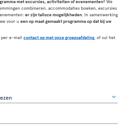
ogramma met excursies, activiteiten
of
evenementen
? We
stemmingen combineren, accommodaties boeken, excursies
 evenementen:
er zijn talloze mogelijkheden
. In samenwerking
 we voor u
een op maat gemaakt programma op dat bij uw
 per e-mail
contact op met onze groepsafdeling
of vul het