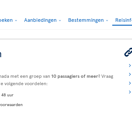
oeken
Aanbiedingen
Bestemmingen
Reisin
n
anada met een groep van
10 passagiers
of meer
? Vraag
de volgende voordelen:
 48 uur
svoorwaarden