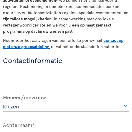
activiteiten
of
evenementen
? We kunnen het allemaal voor u
regelen! Bestemmingen combineren, accommodaties boeken,
excursies en buitenactiviteiten regelen, speciale evenementen:
er
zijn talloze mogelijkheden
. In samenwerking met ons lokale
vertegenwoordiger stelen we voor u
een op maat gemaakt
programma op dat bij uw wensen past
.
Neem voor het aanvragen van een offerte per e-mail
contact op
met onze groepsafdeling
of vul het onderstaande formulier in:
Contactinformatie
Meneer/mevrouw
Achternaam*