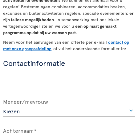
activiteiten
of
evenementen
? We kunnen het allemaal voor u
regelen! Bestemmingen combineren, accommodaties boeken,
excursies en buitenactiviteiten regelen, speciale evenementen:
er
zijn talloze mogelijkheden
. In samenwerking met ons lokale
vertegenwoordiger stelen we voor u
een op maat gemaakt
programma op dat bij uw wensen past
.
Neem voor het aanvragen van een offerte per e-mail
contact op
met onze groepsafdeling
of vul het onderstaande formulier in:
Contactinformatie
Meneer/mevrouw
Achternaam*