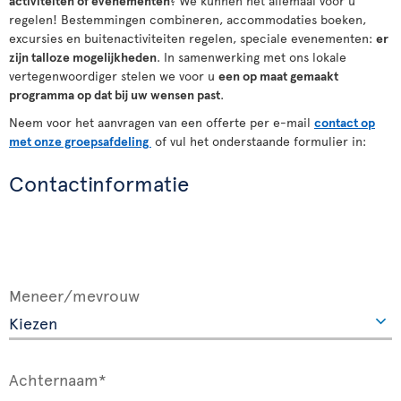
activiteiten
of
evenementen
? We kunnen het allemaal voor u
regelen! Bestemmingen combineren, accommodaties boeken,
excursies en buitenactiviteiten regelen, speciale evenementen:
er
zijn talloze mogelijkheden
. In samenwerking met ons lokale
vertegenwoordiger stelen we voor u
een op maat gemaakt
programma op dat bij uw wensen past
.
Neem voor het aanvragen van een offerte per e-mail
contact op
met onze groepsafdeling
of vul het onderstaande formulier in:
Contactinformatie
Meneer/mevrouw
Achternaam*