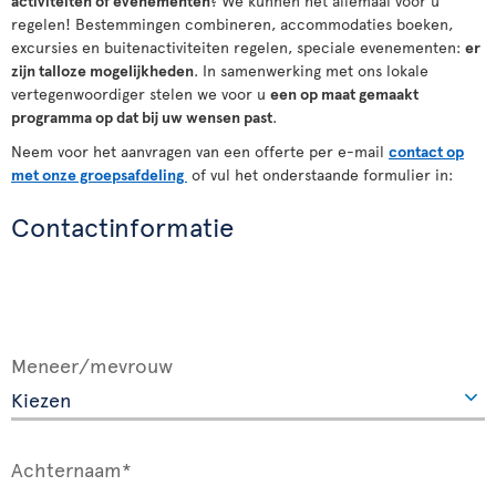
activiteiten
of
evenementen
? We kunnen het allemaal voor u
regelen! Bestemmingen combineren, accommodaties boeken,
excursies en buitenactiviteiten regelen, speciale evenementen:
er
zijn talloze mogelijkheden
. In samenwerking met ons lokale
vertegenwoordiger stelen we voor u
een op maat gemaakt
programma op dat bij uw wensen past
.
Neem voor het aanvragen van een offerte per e-mail
contact op
met onze groepsafdeling
of vul het onderstaande formulier in:
Contactinformatie
Meneer/mevrouw
Achternaam*