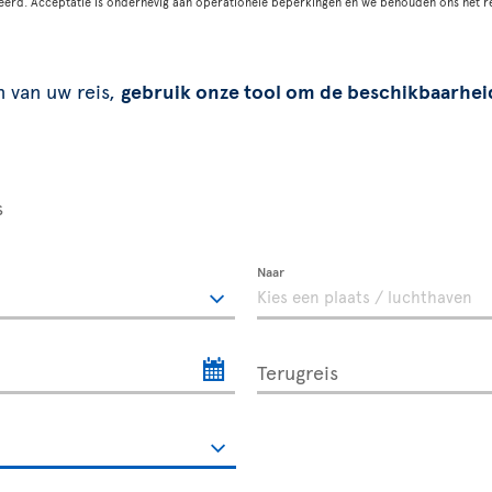
eerd. Acceptatie is onderhevig aan operationele beperkingen en we behouden ons het r
n van uw reis,
gebruik onze tool om de beschikbaarhei
s
Naar
Terugreis