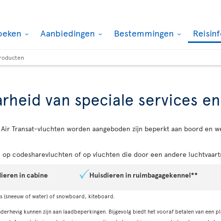
oeken
Aanbiedingen
Bestemmingen
Reisin
producten
rheid van speciale services e
Air Transat-vluchten worden aangeboden zijn beperkt aan boord en w
op codesharevluchten of op vluchten die door een andere luchtvaart
ieren in cabine
Huisdieren in ruimbagagekennel**
ki's (sneeuw of water) of snowboard, kiteboard.
erhevig kunnen zijn aan laadbeperkingen. Bijgevolg biedt het vooraf betalen van een pl