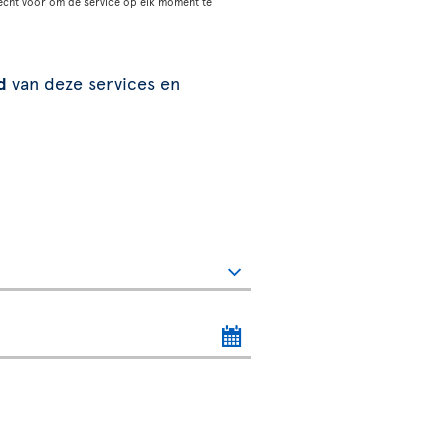
echt voor om de service op elk moment te
d
van deze services en