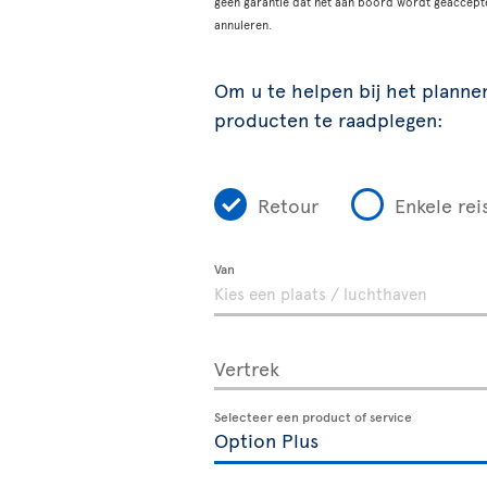
geen garantie dat het aan boord wordt geaccept
annuleren.
Om u te helpen bij het planne
producten te raadplegen:
Retour
Enkele rei
Van
Vertrek
Selecteer een product of service