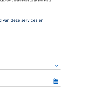
echt voor om de service op elk moment te
d
van deze services en