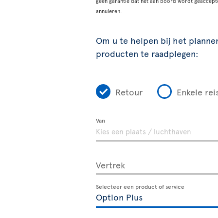
geen garantie dat het aan boord wordt geaccept
annuleren.
Om u te helpen bij het planne
producten te raadplegen:
Retour
Enkele rei
Van
Vertrek
Selecteer een product of service