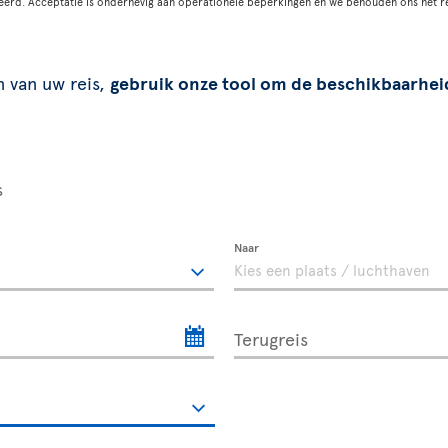
eerd. Acceptatie is onderhevig aan operationele beperkingen en we behouden ons het r
n van uw reis,
gebruik onze tool om de beschikbaarhei
s
Naar
Terugreis