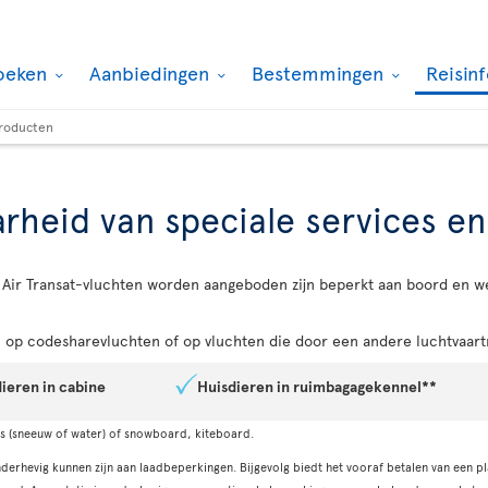
oeken
Aanbiedingen
Bestemmingen
Reisin
producten
rheid van speciale services e
Air Transat-vluchten worden aangeboden zijn beperkt aan boord en w
op codesharevluchten of op vluchten die door een andere luchtvaart
ieren in cabine
Huisdieren in ruimbagagekennel**
ki's (sneeuw of water) of snowboard, kiteboard.
erhevig kunnen zijn aan laadbeperkingen. Bijgevolg biedt het vooraf betalen van een pl