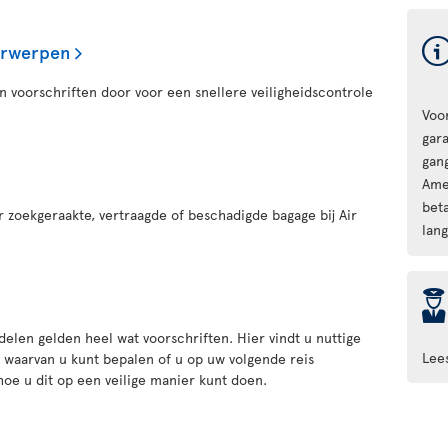
orwerpen
n voorschriften door voor een snellere veiligheidscontrole
Voo
gar
gan
Ame
beta
er zoekgeraakte, vertraagde of beschadigde bagage bij Air
lang
þ
elen gelden heel wat voorschriften. Hier vindt u nuttige
Lee
d waarvan u kunt bepalen of u op uw volgende reis
e u dit op een veilige manier kunt doen.