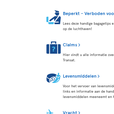
Beperkt - Verboden vo
Lees deze handige bagagetips e
op de luchthaven!
Claims
Hier vindt u alle informatie ov
Transat.
Levensmiddelen
Voor het vervoer van levensmidd
links en informatie aan de han
levensmiddelen meeneemt en ho
Vracht