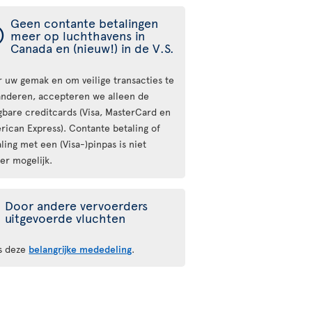
Geen contante betalingen
ý
meer op luchthavens in
Canada en (nieuw!) in de V.S.
r uw gemak en om veilige transacties te
anderen, accepteren we alleen de
gbare creditcards (Visa, MasterCard en
rican Express). Contante betaling of
ling met een (Visa-)pinpas is niet
er mogelijk.
Door andere vervoerders
uitgevoerde vluchten
s deze
belangrijke mededeling
.