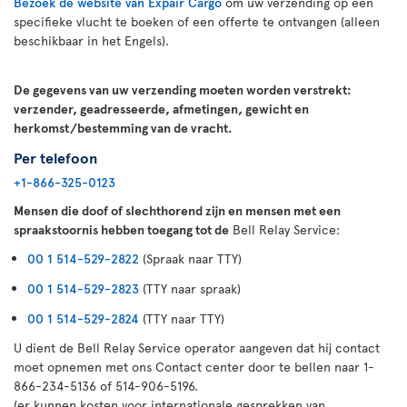
Bezoek de website van Expair Cargo
om uw verzending op een
specifieke vlucht te boeken of een offerte te ontvangen (alleen
beschikbaar in het Engels).
De gegevens van uw verzending moeten worden verstrekt:
verzender, geadresseerde, afmetingen, gewicht en
herkomst/bestemming van de vracht.
Per telefoon
+1-866-325-0123
Mensen die doof of slechthorend zijn en mensen met een
spraakstoornis hebben toegang tot de
Bell Relay Service:
00 1 514-529-2822
(Spraak naar TTY)
00 1 514-529-2823
(TTY naar spraak)
00 1 514-529-2824
(TTY naar TTY)
U dient de Bell Relay Service operator aangeven dat hij contact
moet opnemen met ons Contact center door te bellen naar 1-
866-234-5136 of 514-906-5196.
(er kunnen kosten voor internationale gesprekken van