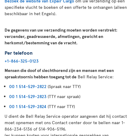
Bezoek de website van Expair Cargo
om uw verzending op een
specifieke vlucht te boeken of een offerte te ontvangen (alleen
beschikbaar in het Engels).
De gegevens van uw verzending moeten worden verstrekt:
verzender, geadresseerde, afmetingen, gewicht en
herkomst/bestemming van de vracht.
Per telefoon
+1-866-325-0123
Mensen die doof of slechthorend zijn en mensen met een
spraakstoornis hebben toegang tot de
Bell Relay Service:
00 1 514-529-2822
(Spraak naar TTY)
00 1 514-529-2823
(TTY naar spraak)
00 1 514-529-2824
(TTY naar TTY)
U dient de Bell Relay Service operator aangeven dat hij contact
moet opnemen met ons Contact center door te bellen naar 1-
866-234-5136 of 514-906-5196.
(er kunnen kosten voor internationale gesprekken van