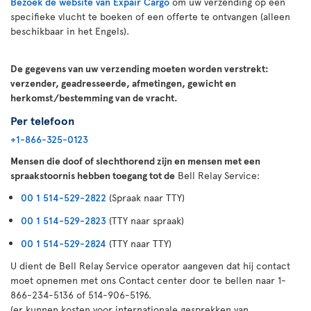
Bezoek de website van Expair Cargo
om uw verzending op een
specifieke vlucht te boeken of een offerte te ontvangen (alleen
beschikbaar in het Engels).
De gegevens van uw verzending moeten worden verstrekt:
verzender, geadresseerde, afmetingen, gewicht en
herkomst/bestemming van de vracht.
Per telefoon
+1-866-325-0123
Mensen die doof of slechthorend zijn en mensen met een
spraakstoornis hebben toegang tot de
Bell Relay Service:
00 1 514-529-2822
(Spraak naar TTY)
00 1 514-529-2823
(TTY naar spraak)
00 1 514-529-2824
(TTY naar TTY)
U dient de Bell Relay Service operator aangeven dat hij contact
moet opnemen met ons Contact center door te bellen naar 1-
866-234-5136 of 514-906-5196.
(er kunnen kosten voor internationale gesprekken van