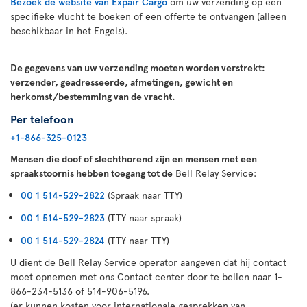
Bezoek de website van Expair Cargo
om uw verzending op een
specifieke vlucht te boeken of een offerte te ontvangen (alleen
beschikbaar in het Engels).
De gegevens van uw verzending moeten worden verstrekt:
verzender, geadresseerde, afmetingen, gewicht en
herkomst/bestemming van de vracht.
Per telefoon
+1-866-325-0123
Mensen die doof of slechthorend zijn en mensen met een
spraakstoornis hebben toegang tot de
Bell Relay Service:
00 1 514-529-2822
(Spraak naar TTY)
00 1 514-529-2823
(TTY naar spraak)
00 1 514-529-2824
(TTY naar TTY)
U dient de Bell Relay Service operator aangeven dat hij contact
moet opnemen met ons Contact center door te bellen naar 1-
866-234-5136 of 514-906-5196.
(er kunnen kosten voor internationale gesprekken van