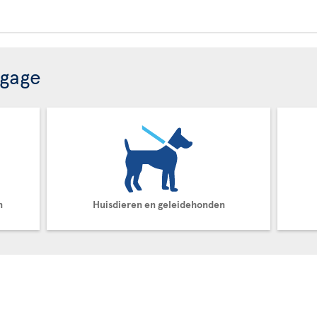
agage
n
Huisdieren en geleidehonden