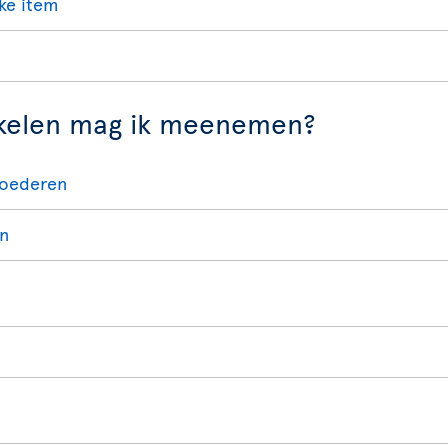
ke item
ikelen mag ik meenemen?
goederen
n