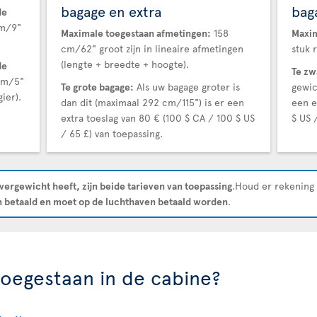
bagage en extra
bag
de
cm/9"
Maximale toegestaan afmetingen:
158
Maxim
cm/62" groot zijn in lineaire afmetingen
stuk 
(lengte + breedte + hoogte).
de
Te zw
cm/5"
Te grote bagage:
Als uw bagage groter is
gewic
ier).
dan dit (maximaal 292 cm/115") is er een
een e
extra toeslag van 80 € (100 $ CA / 100 $ US
$ US 
/ 65 £) van toepassing.
overgewicht heeft, zijn beide tarieven van toepassing
.Houd er rekening 
 betaald en moet op de luchthaven betaald worden
.
 toegestaan in de cabine?