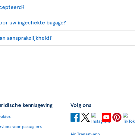
ccepteerd?
voor uw ingechekte bagage?
an aansprakelijkheid?
uridische kennisgeving
Volg ons
okies
rvices voor passagiers
Air Transat-app