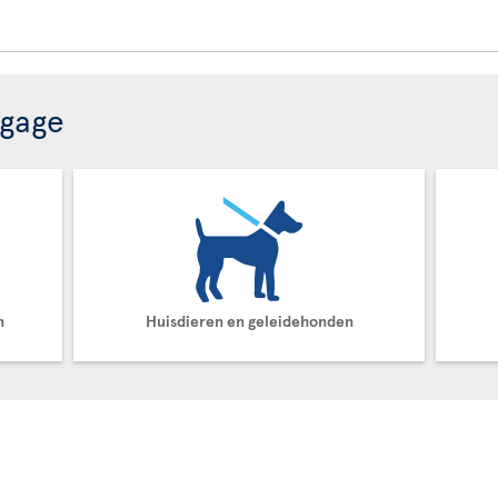
agage
n
Huisdieren en geleidehonden