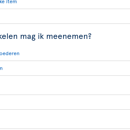
ke item
ikelen mag ik meenemen?
goederen
n