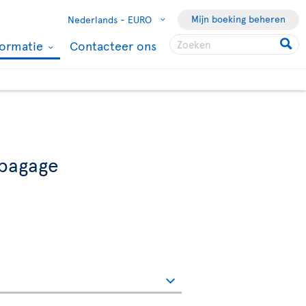
Mijn boeking beheren
Nederlands -
EURO
formatie
Contacteer ons
 bagage