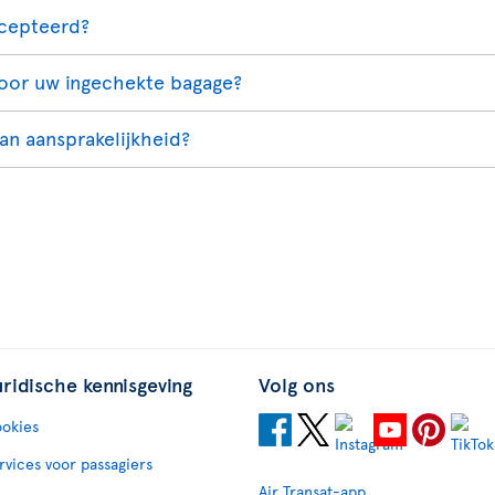
ccepteerd?
voor uw ingechekte bagage?
an aansprakelijkheid?
uridische kennisgeving
Volg ons
okies
rvices voor passagiers
Air Transat-app