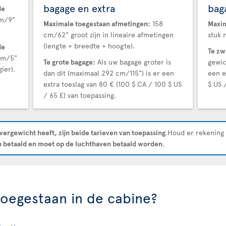
bagage en extra
bag
de
cm/9"
Maximale toegestaan afmetingen:
158
Maxim
cm/62" groot zijn in lineaire afmetingen
stuk 
(lengte + breedte + hoogte).
de
Te zw
cm/5"
Te grote bagage:
Als uw bagage groter is
gewic
ier).
dan dit (maximaal 292 cm/115") is er een
een e
extra toeslag van 80 € (100 $ CA / 100 $ US
$ US 
/ 65 £) van toepassing.
overgewicht heeft, zijn beide tarieven van toepassing
.Houd er rekening 
 betaald en moet op de luchthaven betaald worden
.
 toegestaan in de cabine?