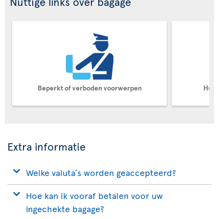
Nuttige links over bagage
Beperkt of verboden voorwerpen
Huis
Extra informatie
Welke valuta´s worden geaccepteerd?
Hoe kan ik vooraf betalen voor uw
ingechekte bagage?