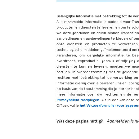
Belangrijke informatie met betrekking tot de ve
Alle verzamelde informatie is bedoeld voor Tran
producten en diensten te leveren en om te vold
we deze gebruiken en delen binnen Transat e
aanbiedingen en aanbevelingen te bieden of om
onze diensten en producten te verbeteren.
technologische middelen geïmplementeerd om de
garanderen, om dergelijke informatie te be
overdracht, reproductie, gebruik of wijzigi
diensten te kunnen leveren, moeten we moge
partijen. In overeenstemming met de geldende 
rechten met betrekking tot de verwerking en 
informatie die wij over je bewaren, inzien, corr
op basis van de toestemming die je eerder he
meer informatie over uw rechten en de ver
Privacybeleid raadplegen
. Als je een van deze 
Officer, vul je
het Verzoekformulier voor gegeven
Was deze pagina nuttig?
Aanmelden is nie