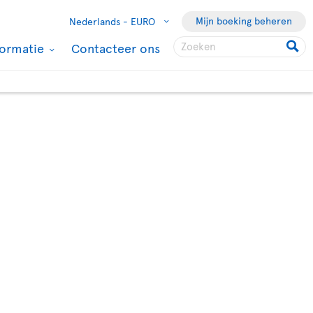
Mijn boeking beheren
Nederlands -
EURO
formatie
Contacteer ons