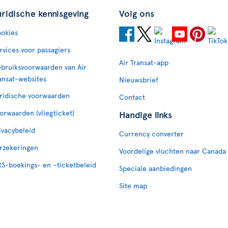
uridische kennisgeving
Volg ons
okies
rvices voor passagiers
Air Transat-app
bruiksvoorwaarden van Air
ansat-websites
Nieuwsbrief
ridische voorwaarden
Contact
orwaarden (vliegticket)
Handige links
ivacybeleid
Currency converter
rzekeringen
Voordelige vluchten naar Canada
S-boekings- en –ticketbeleid
Speciale aanbiedingen
Site map