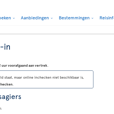
oeken
Aanbiedingen
Bestemmingen
Reisin
-in
2 uur voorafgaand aan vertrek
.
d staat, maar online inchecken niet beschikbaar is,
nchecken
.
sagiers
s.