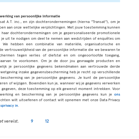
rwerking van persoonlijke informatie
sat A.T. inc., en zijn dochterondernemingen (hierna "Transat"), om je
oen aan onze wettelijke verplichtingen. Met jouw toestemming kunnen
n haar dochterondernemingen om je gepersonaliseerde promotionele
 je uit te nodigen om deel te nemen aan wedstrijden of enquêtes om
 We hebben een combinatie van materiële, organisatorische en
 vertrouwelijkheid van de persoonlijke informatie die we bewaren te
schermen tegen verlies of diefstal en om ongeoorloofde toegang,
ng daarvan te voorkomen. Om je de door jou gevraagde producten en
lijk je persoonlijke gegevens bekendmaken aan vertrouwde derde
wetgeving inzake gegevensbescherming heb je recht op verschillende
bescherming van je persoonlijke gegevens. Je kunt de persoonlijke
igeren of wijzigen. Bovendien kun je, wanneer wij je gegevens verwerken
bt gegeven, deze toestemming op elk gewenst moment intrekken. Voor
werking en bescherming van je persoonlijke gegevens kun je
ons
rechten wilt uitoefenen of contact wilt opnemen met onze Data Privacy
sprivacy in
.
t vereist.
9
12