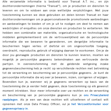
Alle verzamelde informatie is bedoeld voor Transat A.T. inc., en zijn
dochterondernemingen (hierna "Transat"), om je producten en diensten te
leveren en om te voldoen aan onze wettelijke verplichtingen. Met jouw
toestemming kunnen we deze gebruiken en delen binnen Transat en haar
dochterondernemingen om je gepersonaliseerde promotionele aanbiedingen
en aanbevelingen te bieden of om je uit te nodigen om deel te nemen aan
wedstrijden of enquêtes om onze diensten en producten te verbeteren. We
hebben een combinatie van materiële, organisatorische en technologische
middelen geïmplementeerd om de vertrouwelijkheid van de persoonlijke
informatie die we bewaren te garanderen, om dergelijke informatie te
beschermen tegen verlies of diefstal en om ongeoorloofde toegang,
overdracht, reproductie, gebruik of wijziging daarvan te voorkomen. Om je de
door jou gevraagde producten en diensten te kunnen leveren, moeten we
mogelijk je persoonlijke gegevens bekendmaken aan vertrouwde derde
partijen. In overeenstemming met de geldende wetgeving inzake
gegevensbescherming heb je recht op verschillende rechten met betrekking
tot de verwerking en bescherming van je persoonlijke gegevens. Je kunt de
persoonlijke informatie die wij over je bewaren, inzien, corrigeren of wijzigen.
Bovendien kun je, wanneer wij je gegevens verwerken op basis van de
toestemming die je eerder hebt gegeven, deze toestemming op elk gewenst
moment intrekken. Voor meer informatie over uw rechten en de verwerking
en bescherming van je persoonlijke gegevens kun je
ons Privacybeleid
raadplegen
. Als je een van deze rechten wilt uitoefenen of contact wilt
opnemen met onze Data Privacy Officer, vul je
het Verzoekformulier voor
gegevensprivacy in
.