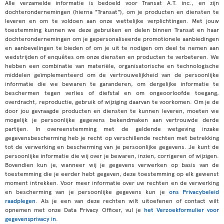
Alle verzamelde informatie is bedoeld voor Transat A.T. inc., en zijn
dochterondernemingen (hierna "Transat"), om je producten en diensten te
leveren en om te voldoen aan onze wettelijke verplichtingen. Met jouw
toestemming kunnen we deze gebruiken en delen binnen Transat en haar
dochterondernemingen om je gepersonaliseerde promotionele aanbiedingen
en aanbevelingen te bieden of om je uit te nodigen om deel te nemen aan
wedstrijden of enquêtes om onze diensten en producten te verbeteren. We
hebben een combinatie van materiële, organisatorische en technologische
middelen geïmplementeerd om de vertrouwelijkheid van de persoonlijke
informatie die we bewaren te garanderen, om dergelijke informatie te
beschermen tegen verlies of diefstal en om ongeoorloofde toegang,
overdracht, reproductie, gebruik of wijziging daarvan te voorkomen. Om je de
door jou gevraagde producten en diensten te kunnen leveren, moeten we
mogelijk je persoonlijke gegevens bekendmaken aan vertrouwde derde
partijen. In overeenstemming met de geldende wetgeving inzake
gegevensbescherming heb je recht op verschillende rechten met betrekking
tot de verwerking en bescherming van je persoonlijke gegevens. Je kunt de
persoonlijke informatie die wij over je bewaren, inzien, corrigeren of wijzigen.
Bovendien kun je, wanneer wij je gegevens verwerken op basis van de
toestemming die je eerder hebt gegeven, deze toestemming op elk gewenst
moment intrekken. Voor meer informatie over uw rechten en de verwerking
en bescherming van je persoonlijke gegevens kun je
ons Privacybeleid
raadplegen
. Als je een van deze rechten wilt uitoefenen of contact wilt
opnemen met onze Data Privacy Officer, vul je
het Verzoekformulier voor
gegevensprivacy in
.