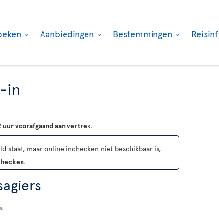
oeken
Aanbiedingen
Bestemmingen
Reisin
-in
2 uur voorafgaand aan vertrek
.
d staat, maar online inchecken niet beschikbaar is,
nchecken
.
sagiers
s.