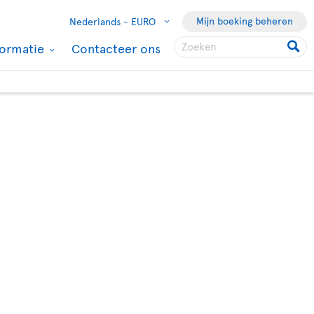
Mijn boeking beheren
Nederlands -
EURO
formatie
Contacteer ons