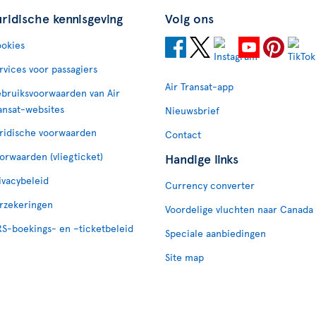
uridische kennisgeving
Volg ons
okies
rvices voor passagiers
Air Transat-app
bruiksvoorwaarden van Air
ansat-websites
Nieuwsbrief
ridische voorwaarden
Contact
orwaarden (vliegticket)
Handige links
ivacybeleid
Currency converter
rzekeringen
Voordelige vluchten naar Canada
S-boekings- en –ticketbeleid
Speciale aanbiedingen
Site map