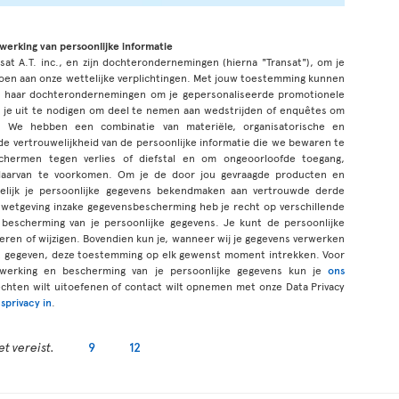
rwerking van persoonlijke informatie
sat A.T. inc., en zijn dochterondernemingen (hierna "Transat"), om je
oen aan onze wettelijke verplichtingen. Met jouw toestemming kunnen
n haar dochterondernemingen om je gepersonaliseerde promotionele
 je uit te nodigen om deel te nemen aan wedstrijden of enquêtes om
 We hebben een combinatie van materiële, organisatorische en
 vertrouwelijkheid van de persoonlijke informatie die we bewaren te
schermen tegen verlies of diefstal en om ongeoorloofde toegang,
ng daarvan te voorkomen. Om je de door jou gevraagde producten en
lijk je persoonlijke gegevens bekendmaken aan vertrouwde derde
wetgeving inzake gegevensbescherming heb je recht op verschillende
bescherming van je persoonlijke gegevens. Je kunt de persoonlijke
igeren of wijzigen. Bovendien kun je, wanneer wij je gegevens verwerken
bt gegeven, deze toestemming op elk gewenst moment intrekken. Voor
werking en bescherming van je persoonlijke gegevens kun je
ons
rechten wilt uitoefenen of contact wilt opnemen met onze Data Privacy
sprivacy in
.
t vereist.
9
12