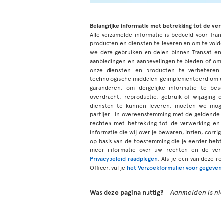
Belangrijke informatie met betrekking tot de ve
Alle verzamelde informatie is bedoeld voor Tran
producten en diensten te leveren en om te vold
we deze gebruiken en delen binnen Transat e
aanbiedingen en aanbevelingen te bieden of om
onze diensten en producten te verbeteren.
technologische middelen geïmplementeerd om de
garanderen, om dergelijke informatie te be
overdracht, reproductie, gebruik of wijzigi
diensten te kunnen leveren, moeten we moge
partijen. In overeenstemming met de geldende 
rechten met betrekking tot de verwerking en 
informatie die wij over je bewaren, inzien, corr
op basis van de toestemming die je eerder he
meer informatie over uw rechten en de ver
Privacybeleid raadplegen
. Als je een van deze 
Officer, vul je
het Verzoekformulier voor gegeven
Was deze pagina nuttig?
Aanmelden is nie