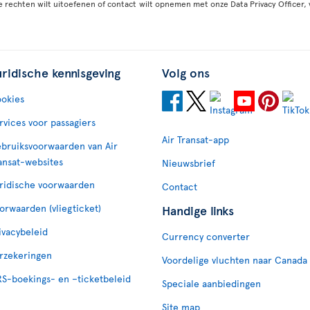
ze rechten wilt uitoefenen of contact wilt opnemen met onze Data Privacy Officer, 
uridische kennisgeving
Volg ons
okies
rvices voor passagiers
Air Transat-app
bruiksvoorwaarden van Air
ansat-websites
Nieuwsbrief
ridische voorwaarden
Contact
orwaarden (vliegticket)
Handige links
ivacybeleid
Currency converter
rzekeringen
Voordelige vluchten naar Canada
S-boekings- en –ticketbeleid
Speciale aanbiedingen
Site map