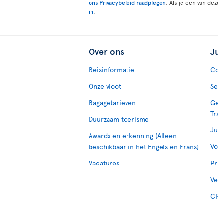
ons Privacybeleid raadplegen
. Als je een van de
in
.
Over ons
J
Reisinformatie
Co
Onze vloot
Se
Bagagetarieven
Ge
Tr
Duurzaam toerisme
Ju
Awards en erkenning (Alleen
Vo
beschikbaar in het Engels en Frans)
Vacatures
Pr
Ve
CR