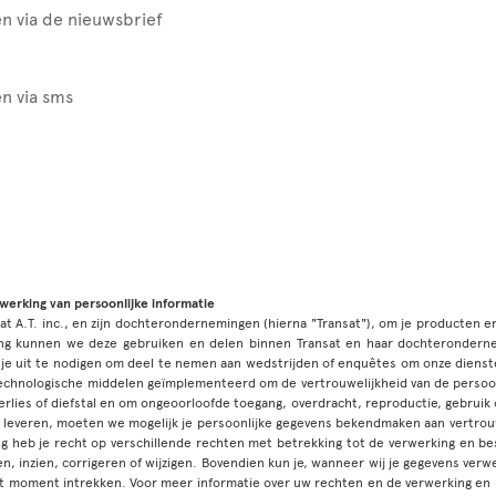
n via de nieuwsbrief
n via sms
rwerking van persoonlijke informatie
sat A.T. inc., en zijn dochterondernemingen (hierna "Transat"), om je producten 
ming kunnen we deze gebruiken en delen binnen Transat en haar dochterondern
 je uit te nodigen om deel te nemen aan wedstrijden of enquêtes om onze dien
technologische middelen geïmplementeerd om de vertrouwelijkheid van de persoo
rlies of diefstal en om ongeoorloofde toegang, overdracht, reproductie, gebruik 
 leveren, moeten we mogelijk je persoonlijke gegevens bekendmaken aan vertro
 heb je recht op verschillende rechten met betrekking tot de verwerking en bes
en, inzien, corrigeren of wijzigen. Bovendien kun je, wanneer wij je gegevens ve
 moment intrekken. Voor meer informatie over uw rechten en de verwerking en b