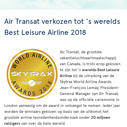
Air Transat verkozen tot ‘s werelds
Best Leisure Airline 2018
Air Transat, de grootste
vakantieluchtvaartmaatschappij
van Canada, is trots erop gekozen
te zijn tot ‘s
werelds Best Leisure
Airline
bij de uitreiking van de
Skytrax World Airline Awards.
Jean-François Lemay, President-
General Manager van Air Transat,
was op de officiële ceremonie in
London aanwezig om de award in ontvangst te nemen. Ieder jaar
worden de winnaars gekozen op basis van de uitkomst het
grootste airline tevredenheidsonderzoek onder
20 miljoen
reizigers
van over de hele wereld.