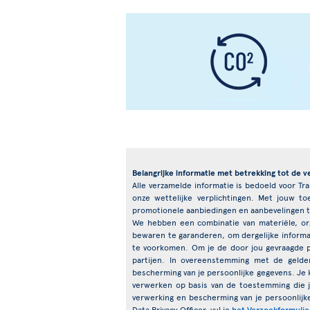
Belangrijke informatie met betrekking tot de v
Alle verzamelde informatie is bedoeld voor Tr
onze wettelijke verplichtingen. Met jouw 
promotionele aanbiedingen en aanbevelingen t
We hebben een combinatie van materiële, org
bewaren te garanderen, om dergelijke informat
te voorkomen. Om je de door jou gevraagde 
partijen. In overeenstemming met de gelde
bescherming van je persoonlijke gegevens. Je k
verwerken op basis van de toestemming die 
verwerking en bescherming van je persoonlijk
Data Privacy Officer, vul je
het Verzoekformulie