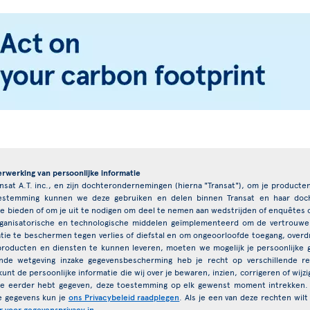
erwerking van persoonlijke informatie
ansat A.T. inc., en zijn dochterondernemingen (hierna "Transat"), om je product
toestemming kunnen we deze gebruiken en delen binnen Transat en haar do
e bieden of om je uit te nodigen om deel te nemen aan wedstrijden of enquêtes
anisatorische en technologische middelen geïmplementeerd om de vertrouweli
ie te beschermen tegen verlies of diefstal en om ongeoorloofde toegang, overdra
producten en diensten te kunnen leveren, moeten we mogelijk je persoonlijk
nde wetgeving inzake gegevensbescherming heb je recht op verschillende r
unt de persoonlijke informatie die wij over je bewaren, inzien, corrigeren of wijz
je eerder hebt gegeven, deze toestemming op elk gewenst moment intrekken.
e gegevens kun je
ons Privacybeleid raadplegen
. Als je een van deze rechten wil
r voor gegevensprivacy in
.