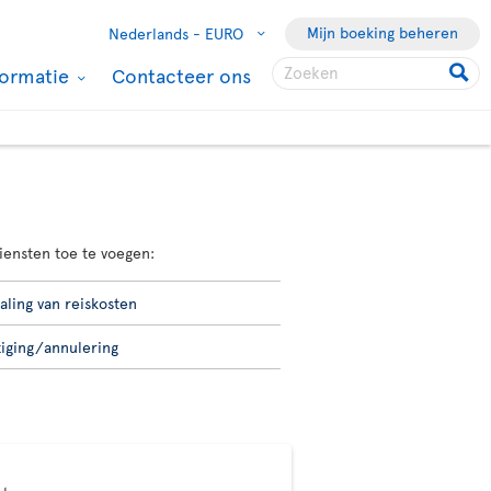
Mijn boeking beheren
Nederlands -
EURO
formatie
Contacteer ons
iensten toe te voegen:
aling van reiskosten
ziging/annulering