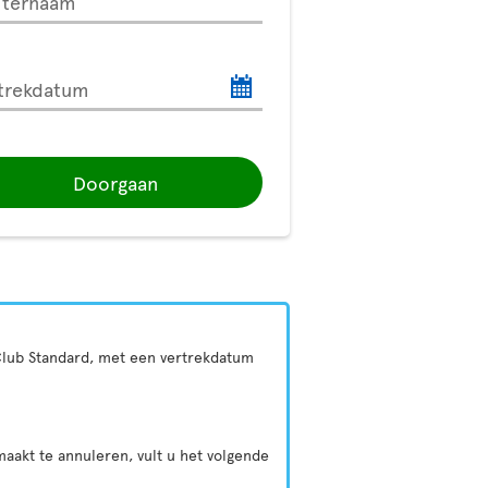
hternaam
trekdatum
Doorgaan
f Club Standard, met een vertrekdatum
aakt te annuleren, vult u het volgende