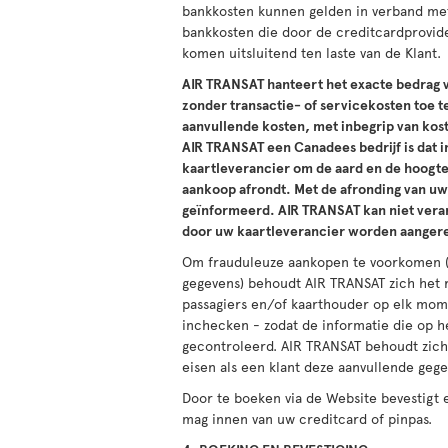
bankkosten kunnen gelden in verband met
bankkosten die door de creditcardprovid
komen uitsluitend ten laste van de Klant.
AIR TRANSAT hanteert het exacte bedrag v
zonder transactie- of servicekosten toe 
aanvullende kosten, met inbegrip van kos
AIR TRANSAT een Canadees bedrijf is dat 
kaartleverancier om de aard en de hoogte
aankoop afrondt. Met de afronding van uw
geïnformeerd. AIR TRANSAT kan niet vera
door uw kaartleverancier worden aanger
Om frauduleuze aankopen te voorkomen (bi
gegevens) behoudt AIR TRANSAT zich het 
passagiers en/of kaarthouder op elk momen
inchecken - zodat de informatie die op 
gecontroleerd. AIR TRANSAT behoudt zich
eisen als een klant deze aanvullende geg
Door te boeken via de Website bevestigt
mag innen van uw creditcard of pinpas.