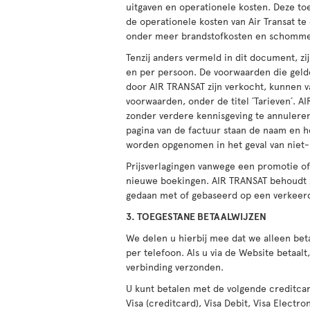
uitgaven en operationele kosten. Deze to
de operationele kosten van Air Transat t
onder meer brandstofkosten en schommeli
Tenzij anders vermeld in dit document, zij
en per persoon. De voorwaarden die gelde
door AIR TRANSAT zijn verkocht, kunnen va
voorwaarden, onder de titel ´Tarieven´. 
zonder verdere kennisgeving te annuleren
pagina van de factuur staan de naam en 
worden opgenomen in het geval van niet-
Prijsverlagingen vanwege een promotie of 
nieuwe boekingen. AIR TRANSAT behoudt z
gedaan met of gebaseerd op een verkeerde
3. TOEGESTANE BETAALWIJZEN
We delen u hierbij mee dat we alleen bet
per telefoon. Als u via de Website betaa
verbinding verzonden.
U kunt betalen met de volgende creditcar
Visa (creditcard), Visa Debit, Visa Elect