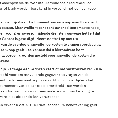
 aankopen via de Website. Aanvullende creditcard- of
er of bank worden berekend in verband met een aankoop,
an de prijs die op het moment van aankoop wordt vermeld,
te passen. Maar wellicht berekent uw creditcardmaatschappij
ten voor grensoverschrijdende diensten vanwege het feit dat
in Canada is gevestigd. Neem contact op met uw
 van de eventuele aanvullende kosten te vragen voordat u uw
 aankoop geeft u te kennen dat u hieromtrent bent
ntwoordelijk worden gesteld voor aanvullende kosten die
ekend.
jv. vanwege een verloren kaart of het verstrekken van valse
recht voor om aanvullende gegevens te vragen van de
t nadat een aankoop is verricht - inclusief tijdens het
het moment van de aankoop is verstrekt, kan worden
 ook het recht voor om een andere vorm van betaling te
evens niet afdoende kan verstrekken.
 en erkent u dat AIR TRANSAT zonder uw handtekening geld