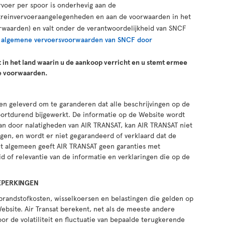
voer per spoor is onderhevig aan de
r treinvervoeraangelegenheden en aan de voorwaarden in het
rwaarden) en valt onder de verantwoordelijkheid van SNCF
e
algemene vervoersvoorwaarden van SNCF door
t in het land waarin u de aankoop verricht en u stemt ermee
e voorwaarden.
en geleverd om te garanderen dat alle beschrijvingen op de
oortdurend bijgewerkt. De informatie op de Website wordt
taan door nalatigheden van AIR TRANSAT, kan AIR TRANSAT niet
ngen, en wordt er niet gegarandeerd of verklaard dat de
 het algemeen geeft AIR TRANSAT geen garanties met
id of relevantie van de informatie en verklaringen die op de
EPERKINGEN
brandstofkosten, wisselkoersen en belastingen die gelden op
Website. Air Transat berekent, net als de meeste andere
or de volatiliteit en fluctuatie van bepaalde terugkerende