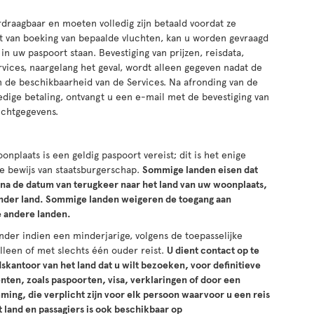
erdraagbaar en moeten volledig zijn betaald voordat ze
 van boeking van bepaalde vluchten, kan u worden gevraagd
n uw paspoort staan. Bevestiging van prijzen, reisdata,
rvices, naargelang het geval, wordt alleen gegeven nadat de
van de beschikbaarheid van de Services. Na afronding van de
edige betaling, ontvangt u een e-mail met de bevestiging van
uchtgegevens.
onplaats is een geldig paspoort vereist; dit is het enige
 bewijs van staatsburgerschap.
Sommige landen eisen dat
 na de datum van terugkeer naar het land van uw woonplaats,
ander land. Sommige landen weigeren de toegang aan
 andere landen.
der indien een minderjarige, volgens de toepasselijke
lleen of met slechts één ouder reist.
U dient contact op te
kantoor van het land dat u wilt bezoeken, voor definitieve
ten, zoals paspoorten, visa, verklaringen of door een
ing, die verplicht zijn voor elk persoon waarvoor u een reis
t land en passagiers is ook beschikbaar op