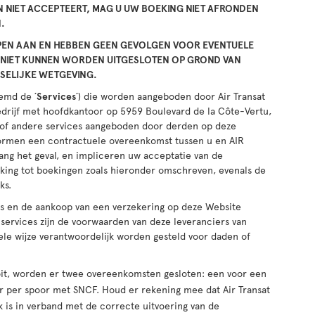
 NIET ACCEPTEERT, MAG U UW BOEKING NIET AFRONDEN
.
N AAN EN HEBBEN GEEN GEVOLGEN VOOR EVENTUELE
IE NIET KUNNEN WORDEN UITGESLOTEN OP GROND VAN
SSELIJKE WETGEVING.
emd de ´
Services
´) die worden aangeboden door Air Transat
edrijf met hoofdkantoor op 5959 Boulevard de la Côte-Vertu,
 of andere services aangeboden door derden op deze
vormen een contractuele overeenkomst tussen u en AIR
ang het geval, en impliceren uw acceptatie van de
ing tot boekingen zoals hieronder omschreven, evenals de
ks.
s en de aankoop van een verzekering op deze Website
ervices zijn de voorwaarden van deze leveranciers van
le wijze verantwoordelijk worden gesteld voor daden of
oit, worden er twee overeenkomsten gesloten: een voor een
er per spoor met SNCF. Houd er rekening mee dat Air Transat
jk is in verband met de correcte uitvoering van de