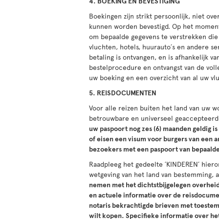
4. BOEKING EN BEVESTIGING
Boekingen zijn strikt persoonlijk, niet ov
kunnen worden bevestigd. Op het moment
om bepaalde gegevens te verstrekken die i
vluchten, hotels, huurauto´s en andere se
betaling is ontvangen, en is afhankelijk 
bestelprocedure en ontvangst van de voll
uw boeking en een overzicht van al uw vl
5. REISDOCUMENTEN
Voor alle reizen buiten het land van uw wo
betrouwbare en universeel geaccepteerde
uw paspoort nog zes (6) maanden geldig is
of eisen een visum voor burgers van een 
bezoekers met een paspoort van bepaalde
Raadpleeg het gedeelte ´KINDEREN´ hieron
wetgeving van het land van bestemming, a
nemen met het dichtstbijgelegen overheids
en actuele informatie over de reisdocumen
notaris bekrachtigde brieven met toestemm
wilt kopen. Specifieke informatie over he