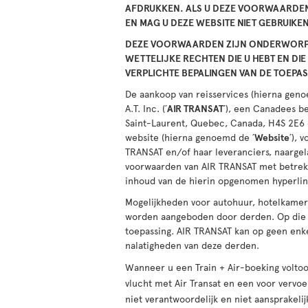
AFDRUKKEN. ALS U DEZE VOORWAARDEN
EN MAG U DEZE WEBSITE NIET GEBRUIKEN
DEZE VOORWAARDEN ZIJN ONDERWORPE
WETTELIJKE RECHTEN DIE U HEBT EN D
VERPLICHTE BEPALINGEN VAN DE TOEPA
De aankoop van reisservices (hierna geno
A.T. Inc. (´
AIR TRANSAT
´), een Canadees b
Saint-Laurent, Quebec, Canada, H4S 2E6
website (hierna genoemd de ´
Website
´), 
TRANSAT en/of haar leveranciers, naargel
voorwaarden van AIR TRANSAT met betrekk
inhoud van de hierin opgenomen hyperlin
Mogelijkheden voor autohuur, hotelkamer
worden aangeboden door derden. Op die s
toepassing. AIR TRANSAT kan op geen enke
nalatigheden van deze derden.
Wanneer u een Train + Air-boeking volto
vlucht met Air Transat en een voor vervo
niet verantwoordelijk en niet aansprakeli