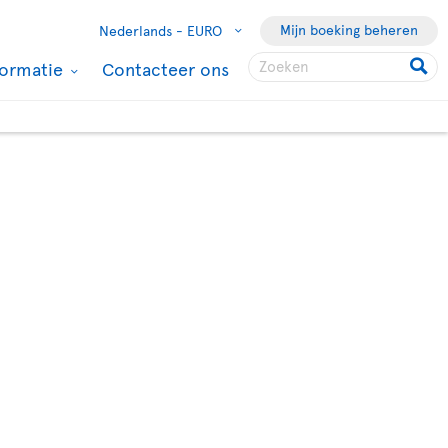
Mijn boeking beheren
Nederlands -
EURO
formatie
Contacteer ons