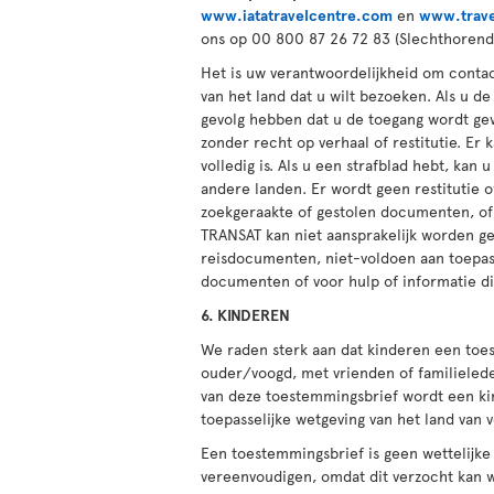
www.iatatravelcentre.com
en
www.trave
ons op 00 800 87 26 72 83 (Slechthorend
Het is uw verantwoordelijkheid om conta
van het land dat u wilt bezoeken. Als u d
gevolg hebben dat u de toegang wordt gew
zonder recht op verhaal of restitutie. E
volledig is. Als u een strafblad hebt, ka
andere landen. Er wordt geen restitutie 
zoekgeraakte of gestolen documenten, of 
TRANSAT kan niet aansprakelijk worden ge
reisdocumenten, niet-voldoen aan toepass
documenten of voor hulp of informatie di
6. KINDEREN
We raden sterk aan dat kinderen een toest
ouder/voogd, met vrienden of familieled
van deze toestemmingsbrief wordt een kin
toepasselijke wetgeving van het land van 
Een toestemmingsbrief is geen wettelijke
vereenvoudigen, omdat dit verzocht kan 