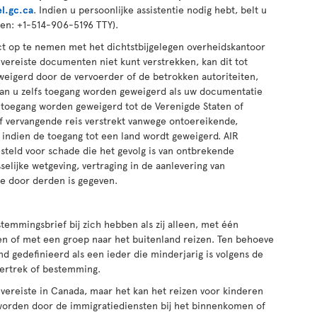
l.gc.ca
. Indien u persoonlijke assistentie nodig hebt, belt u
en: +1-514-906-5196 TTY).
ct op te nemen met het dichtstbijgelegen overheidskantoor
e vereiste documenten niet kunt verstrekken, kan dit tot
eigerd door de vervoerder of de betrokken autoriteiten,
r kan u zelfs toegang worden geweigerd als uw documentatie
n u toegang worden geweigerd tot de Verenigde Staten of
of vervangende reis verstrekt vanwege ontoereikende,
indien de toegang tot een land wordt geweigerd. AIR
steld voor schade die het gevolg is van ontbrekende
elijke wetgeving, vertraging in de aanlevering van
e door derden is gegeven.
emmingsbrief bij zich hebben als zij alleen, met één
en of met een groep naar het buitenland reizen. Ten behoeve
d gedefinieerd als een ieder die minderjarig is volgens de
vertrek of bestemming.
 vereiste in Canada, maar het kan het reizen voor kinderen
worden door de immigratiediensten bij het binnenkomen of