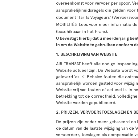
overeenkomst voor vervoer per spoor. Ver
aansprakelijkheidsregels die gelden voo
document 'Tarifs Voyageurs' (Vervoersvoo
MOBILITÉS. Lees voor meer informatie d
(beschikbaar in het Frans).
U bevestigt hierbij dat u meerderjarig ben
in om de Website te gebruiken conform d
1. BESCHRIJVING VAN WEBSITE
AIR TRANSAT heeft alle nodige inspanning
Website actueel zijn. De Website wordt v
geleverd ´as is´. Behalve fouten die onts
aansprakelijk worden gesteld voor wijzigi
Website vrij van fouten of actueel is. In
betrekking tot de correctheid, volledighe
Website worden gepubliceerd.
2. PRIJZEN, VERVOERSTOESLAGEN EN B
De prijzen zijn onder meer gebaseerd op 
de datum van de laatste wijziging van de 
vervoerders, toeslagen als compensatie vo