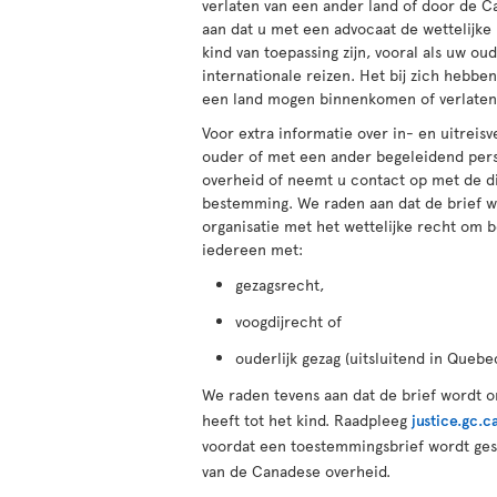
verlaten van een ander land of door de C
aan dat u met een advocaat de wettelijke
kind van toepassing zijn, vooral als uw 
internationale reizen. Het bij zich hebbe
een land mogen binnenkomen of verlaten o
Voor extra informatie over in- en uitreis
ouder of met een ander begeleidend pers
overheid of neemt u contact op met de di
bestemming. We raden aan dat de brief w
organisatie met het wettelijke recht om 
iedereen met:
gezagsrecht,
voogdijrecht of
ouderlijk gezag (uitsluitend in Quebe
We raden tevens aan dat de brief wordt 
heeft tot het kind. Raadpleeg
justice.gc.c
voordat een toestemmingsbrief wordt ge
van de Canadese overheid.