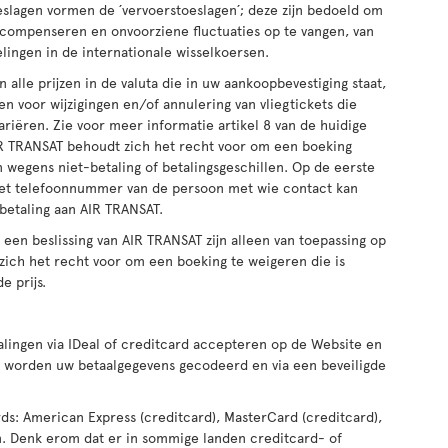
eslagen vormen de ´vervoerstoeslagen´; deze zijn bedoeld om
e compenseren en onvoorziene fluctuaties op te vangen, van
ngen in de internationale wisselkoersen.
n alle prijzen in de valuta die in uw aankoopbevestiging staat,
n voor wijzigingen en/of annulering van vliegtickets die
riëren. Zie voor meer informatie artikel 8 van de huidige
AIR TRANSAT behoudt zich het recht voor om een boeking
 wegens niet-betaling of betalingsgeschillen. Op de eerste
het telefoonnummer van de persoon met wie contact kan
betaling aan AIR TRANSAT.
een beslissing van AIR TRANSAT zijn alleen van toepassing op
ich het recht voor om een boeking te weigeren die is
 prijs.
alingen via IDeal of creditcard accepteren op de Website en
lt, worden uw betaalgegevens gecodeerd en via een beveiligde
ds: American Express (creditcard), MasterCard (creditcard),
ron. Denk erom dat er in sommige landen creditcard- of