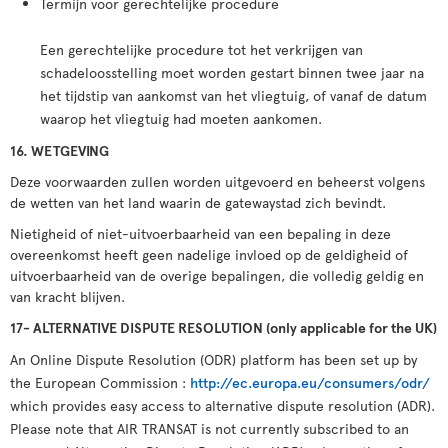
Termĳn voor gerechtelĳke procedure
Een gerechtelĳke procedure tot het verkrĳgen van
schadeloosstelling moet worden gestart binnen twee jaar na
het tĳdstip van aankomst van het vliegtuig, of vanaf de datum
waarop het vliegtuig had moeten aankomen.
16. WETGEVING
Deze voorwaarden zullen worden uitgevoerd en beheerst volgens
de wetten van het land waarin de gatewaystad zich bevindt.
Nietigheid of niet-uitvoerbaarheid van een bepaling in deze
overeenkomst heeft geen nadelige invloed op de geldigheid of
uitvoerbaarheid van de overige bepalingen, die volledig geldig en
van kracht blijven.
17- ALTERNATIVE DISPUTE RESOLUTION (only applicable for the UK)
An Online Dispute Resolution (ODR) platform has been set up by
the European Commission :
http://ec.europa.eu/consumers/odr/
which provides easy access to alternative dispute resolution (ADR).
Please note that AIR TRANSAT is not currently subscribed to an