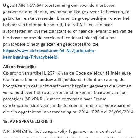
U geeft AIR TRANSAT toestemming om, voor de hierboven
genoemde doeleinden, uw persoonlijke gegevens te bewaren, te
gebruiken en te verzenden binnen de groep bedrijven onder het
beheer van het moederbedrijf, Transat A.T. Inc., en naar
autoriteiten en overheidsinstanties of naar de leveranciers van de
hierboven vermelde services. U verklaart hierbij dat u het
privacybeleid hebt gelezen en geaccepteerd; zie
https://www.airtransat.com/nl-NL/juridische-
kennisgeving/Privacybeleid
.
Alleen Frankrijk:
Op grond van artikel L 237 -6 van de Code de sécurité intérieure
(de Franse binnenlandse-veiligheidscode) dient u ervan op de
hoogte te zijn dat luchtvaartmaatschappijen gegevens die worden
verzameld over het reserveren, inchecken en boarden van hun
passagiers (API/PNR), kunnen verzenden naar Franse
overheidsdiensten voor de doeleinden en onder de voorwaarden
die zijn opgetekend in verordening nr. 2014-1095 d.d. 26/09/2014.
15. AANSPRAKELIJKHEID
AIR TRANSAT is niet aansprakelijk tegenover u, in contract of