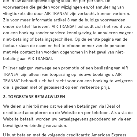
die in uw aankoopbevestiging staat, en per persoon. De
voorwaarden die gelden voor wijzigingen en/of annulering van
vliegtickets die door AIR TRANSAT zijn verkocht, kunnen variëren.
Zie voor meer informatie artikel 8 van de huidige voorwaarden,
onder de titel ´Tarieven´. AIR TRANSAT behoudt zich het recht voor
om een boeking zonder verdere kennisgeving te annuleren wegens
niet-betaling of betalingsgeschillen. Op de eerste pagina van de
factuur staan de naam en het telefoonnummer van de persoon
met wie contact kan worden opgenomen in het geval van niet-
betaling aan AIR TRANSAT.
Prijsverlagingen vanwege een promotie of een beslissing van AIR
TRANSAT zijn alleen van toepassing op nieuwe boekingen. AIR
TRANSAT behoudt zich het recht voor om een boeking te weigeren
die is gedaan met of gebaseerd op een verkeerde prijs.
3. TOEGESTANE BETAALWIJZEN
We delen u hierbij mee dat we alleen betalingen via IDeal of
creditcard accepteren op de Website en per telefoon. Als u via de
Website betaalt, worden uw betaalgegevens gecodeerd en via een
beveiligde verbinding verzonden.
U kunt betalen met de volgende creditcards: American Express