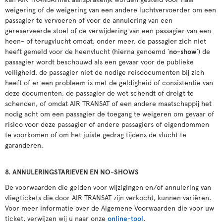
weigering of de weigering van een andere luchtvervoerder om een
passagier te vervoeren of voor de annulering van een
gereserveerde stoel of de verwijdering van een passagier van een
heen- of terugvlucht omdat, onder meer, de passagier zich niet
heeft gemeld voor de heenvlucht (hierna genoemd ´
no-show
´) de
passagier wordt beschouwd als een gevaar voor de publieke
veiligheid, de passagier niet de nodige reisdocumenten bij zich
heeft of er een probleem is met de geldigheid of consistentie van
deze documenten, de passagier de wet schendt of dreigt te
schenden, of omdat AIR TRANSAT of een andere maatschappij het
nodig acht om een passagier de toegang te weigeren om gevaar of
risico voor deze passagier of andere passagiers of eigendommen
te voorkomen of om het juiste gedrag tijdens de vlucht te
garanderen.
8. ANNULERINGSTARIEVEN EN NO-SHOWS
De voorwaarden die gelden voor wijzigingen en/of annulering van
vliegtickets die door AIR TRANSAT zijn verkocht, kunnen variëren.
Voor meer informatie over de Algemene Voorwaarden die voor uw
ticket, verwijzen wij u naar onze
online-tool
.