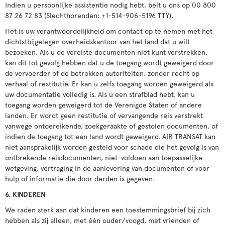
Indien u persoonlijke assistentie nodig hebt, belt u ons op 00 800
87 26 72 83 (Slechthorenden: +1-514-906-5196 TTY).
Het is uw verantwoordelijkheid om contact op te nemen met het
dichtstbijgelegen overheidskantoor van het land dat u wilt
bezoeken. Als u de vereiste documenten niet kunt verstrekken,
kan dit tot gevolg hebben dat u de toegang wordt geweigerd door
de vervoerder of de betrokken autoriteiten, zonder recht op
verhaal of restitutie. Er kan u zelfs toegang worden geweigerd als
uw documentatie volledig is. Als u een strafblad hebt, kan u
toegang worden geweigerd tot de Verenigde Staten of andere
landen. Er wordt geen restitutie of vervangende reis verstrekt
vanwege ontoereikende, zoekgeraakte of gestolen documenten, of
indien de toegang tot een land wordt geweigerd. AIR TRANSAT kan
niet aansprakelijk worden gesteld voor schade die het gevolg is van
ontbrekende reisdocumenten, niet-voldoen aan toepasselijke
wetgeving, vertraging in de aanlevering van documenten of voor
hulp of informatie die door derden is gegeven.
6. KINDEREN
We raden sterk aan dat kinderen een toestemmingsbrief bij zich
hebben als zij alleen, met één ouder/voogd, met vrienden of