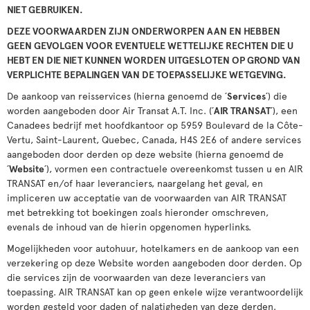
NIET GEBRUIKEN.
DEZE VOORWAARDEN ZIJN ONDERWORPEN AAN EN HEBBEN
GEEN GEVOLGEN VOOR EVENTUELE WETTELIJKE RECHTEN DIE U
HEBT EN DIE NIET KUNNEN WORDEN UITGESLOTEN OP GROND VAN
VERPLICHTE BEPALINGEN VAN DE TOEPASSELIJKE WETGEVING.
De aankoop van reisservices (hierna genoemd de ´
Services
´) die
worden aangeboden door Air Transat A.T. Inc. (´
AIR TRANSAT
´), een
Canadees bedrijf met hoofdkantoor op 5959 Boulevard de la Côte-
Vertu, Saint-Laurent, Quebec, Canada, H4S 2E6 of andere services
aangeboden door derden op deze website (hierna genoemd de
´
Website
´), vormen een contractuele overeenkomst tussen u en AIR
TRANSAT en/of haar leveranciers, naargelang het geval, en
impliceren uw acceptatie van de voorwaarden van AIR TRANSAT
met betrekking tot boekingen zoals hieronder omschreven,
evenals de inhoud van de hierin opgenomen hyperlinks.
Mogelijkheden voor autohuur, hotelkamers en de aankoop van een
verzekering op deze Website worden aangeboden door derden. Op
die services zijn de voorwaarden van deze leveranciers van
toepassing. AIR TRANSAT kan op geen enkele wijze verantwoordelijk
worden gesteld voor daden of nalatigheden van deze derden.