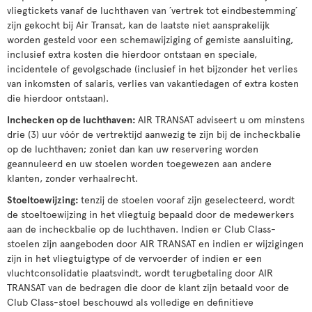
vliegtickets vanaf de luchthaven van ´vertrek tot eindbestemming´
zijn gekocht bij Air Transat, kan de laatste niet aansprakelijk
worden gesteld voor een schemawijziging of gemiste aansluiting,
inclusief extra kosten die hierdoor ontstaan en speciale,
incidentele of gevolgschade (inclusief in het bijzonder het verlies
van inkomsten of salaris, verlies van vakantiedagen of extra kosten
die hierdoor ontstaan).
Inchecken op de luchthaven
:
AIR TRANSAT adviseert u om minstens
drie (3) uur vóór de vertrektijd aanwezig te zijn bij de incheckbalie
op de luchthaven; zoniet dan kan uw reservering worden
geannuleerd en uw stoelen worden toegewezen aan andere
klanten, zonder verhaalrecht.
Stoeltoewijzing
:
tenzij de stoelen vooraf zijn geselecteerd, wordt
de stoeltoewijzing in het vliegtuig bepaald door de medewerkers
aan de incheckbalie op de luchthaven. Indien er Club Class-
stoelen zijn aangeboden door AIR TRANSAT en indien er wijzigingen
zijn in het vliegtuigtype of de vervoerder of indien er een
vluchtconsolidatie plaatsvindt, wordt terugbetaling door AIR
TRANSAT van de bedragen die door de klant zijn betaald voor de
Club Class-stoel beschouwd als volledige en definitieve