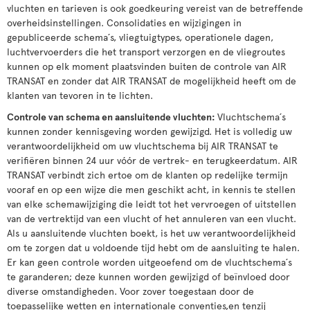
vluchten en tarieven is ook goedkeuring vereist van de betreffende
overheidsinstellingen. Consolidaties en wijzigingen in
gepubliceerde schema´s, vliegtuigtypes, operationele dagen,
luchtvervoerders die het transport verzorgen en de vliegroutes
kunnen op elk moment plaatsvinden buiten de controle van AIR
TRANSAT en zonder dat AIR TRANSAT de mogelijkheid heeft om de
klanten van tevoren in te lichten.
Controle van schema en aansluitende vluchten
:
Vluchtschema´s
kunnen zonder kennisgeving worden gewijzigd. Het is volledig uw
verantwoordelijkheid om uw vluchtschema bij AIR TRANSAT te
verifiëren binnen 24 uur vóór de vertrek- en terugkeerdatum. AIR
TRANSAT verbindt zich ertoe om de klanten op redelijke termijn
vooraf en op een wijze die men geschikt acht, in kennis te stellen
van elke schemawijziging die leidt tot het vervroegen of uitstellen
van de vertrektijd van een vlucht of het annuleren van een vlucht.
Als u aansluitende vluchten boekt, is het uw verantwoordelijkheid
om te zorgen dat u voldoende tijd hebt om de aansluiting te halen.
Er kan geen controle worden uitgeoefend om de vluchtschema´s
te garanderen; deze kunnen worden gewijzigd of beïnvloed door
diverse omstandigheden. Voor zover toegestaan door de
toepasselijke wetten en internationale conventies,en tenzij