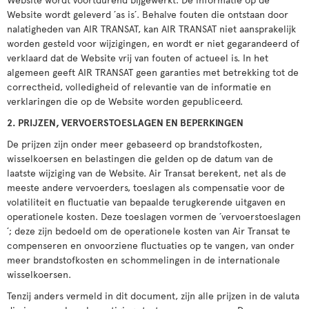
Website wordt geleverd ´as is´. Behalve fouten die ontstaan door
nalatigheden van AIR TRANSAT, kan AIR TRANSAT niet aansprakelijk
worden gesteld voor wijzigingen, en wordt er niet gegarandeerd of
verklaard dat de Website vrij van fouten of actueel is. In het
algemeen geeft AIR TRANSAT geen garanties met betrekking tot de
correctheid, volledigheid of relevantie van de informatie en
verklaringen die op de Website worden gepubliceerd.
2. PRIJZEN, VERVOERSTOESLAGEN EN BEPERKINGEN
De prijzen zijn onder meer gebaseerd op brandstofkosten,
wisselkoersen en belastingen die gelden op de datum van de
laatste wijziging van de Website. Air Transat berekent, net als de
meeste andere vervoerders, toeslagen als compensatie voor de
volatiliteit en fluctuatie van bepaalde terugkerende uitgaven en
operationele kosten. Deze toeslagen vormen de ´vervoerstoeslagen
´; deze zijn bedoeld om de operationele kosten van Air Transat te
compenseren en onvoorziene fluctuaties op te vangen, van onder
meer brandstofkosten en schommelingen in de internationale
wisselkoersen.
Tenzij anders vermeld in dit document, zijn alle prijzen in de valuta