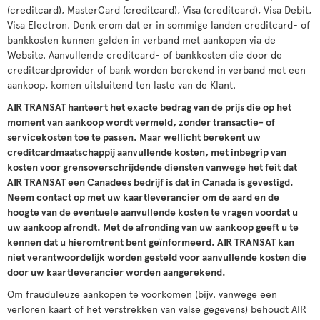
(creditcard), MasterCard (creditcard), Visa (creditcard), Visa Debit,
Visa Electron. Denk erom dat er in sommige landen creditcard- of
bankkosten kunnen gelden in verband met aankopen via de
Website. Aanvullende creditcard- of bankkosten die door de
creditcardprovider of bank worden berekend in verband met een
aankoop, komen uitsluitend ten laste van de Klant.
AIR TRANSAT hanteert het exacte bedrag van de prijs die op het
moment van aankoop wordt vermeld, zonder transactie- of
servicekosten toe te passen. Maar wellicht berekent uw
creditcardmaatschappij aanvullende kosten, met inbegrip van
kosten voor grensoverschrijdende diensten vanwege het feit dat
AIR TRANSAT een Canadees bedrijf is dat in Canada is gevestigd.
Neem contact op met uw kaartleverancier om de aard en de
hoogte van de eventuele aanvullende kosten te vragen voordat u
uw aankoop afrondt. Met de afronding van uw aankoop geeft u te
kennen dat u hieromtrent bent geïnformeerd. AIR TRANSAT kan
niet verantwoordelijk worden gesteld voor aanvullende kosten die
door uw kaartleverancier worden aangerekend.
Om frauduleuze aankopen te voorkomen (bijv. vanwege een
verloren kaart of het verstrekken van valse gegevens) behoudt AIR