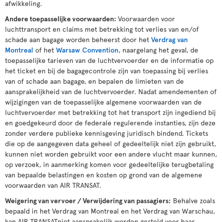
afwikkeling.
Andere toepasselijke voorwaarden:
Voorwaarden voor
luchttransport en claims met betrekking tot verlies van en/of
schade aan bagage worden beheerst door het
Verdrag van
Montreal
of het
Warsaw Convention
, naargelang het geval, de
toepasselijke tarieven van de luchtvervoerder en de informatie op
het ticket en bij de bagagecontrole zijn van toepassing bij verlies
van of schade aan bagage, en bepalen de limieten van de
aansprakelijkheid van de luchtvervoerder. Nadat amendementen of
wijzigingen van de toepasselijke algemene voorwaarden van de
luchtvervoerder met betrekking tot het transport zijn ingediend bij
en goedgekeurd door de federale regulerende instanties, zijn deze
zonder verdere publieke kennisgeving juridisch bindend. Tickets
die op de aangegeven data geheel of gedeeltelijk niet zijn gebruikt,
kunnen niet worden gebruikt voor een andere vlucht maar kunnen,
op verzoek, in aanmerking komen voor gedeeltelijke terugbetaling
van bepaalde belastingen en kosten op grond van de algemene
voorwaarden van AIR TRANSAT.
Weigering van vervoer / Verwijdering van passagiers:
Behalve zoals
bepaald in het Verdrag van Montreal en het Verdrag van Warschau,
kan AIR TRANSATniet aansprakelijk worden gesteld voor haar