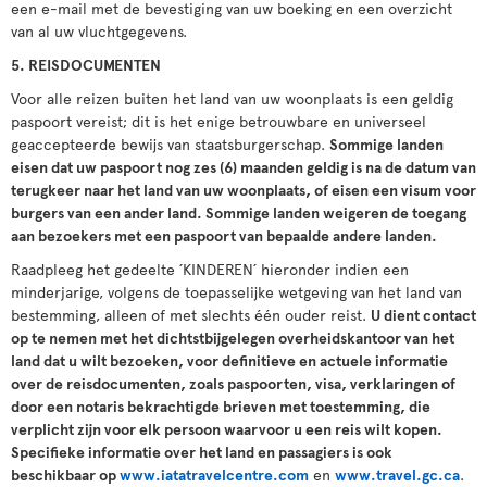
een e-mail met de bevestiging van uw boeking en een overzicht
van al uw vluchtgegevens.
5. REISDOCUMENTEN
Voor alle reizen buiten het land van uw woonplaats is een geldig
paspoort vereist; dit is het enige betrouwbare en universeel
geaccepteerde bewijs van staatsburgerschap.
Sommige landen
eisen dat uw paspoort nog zes (6) maanden geldig is na de datum van
terugkeer naar het land van uw woonplaats, of eisen een visum voor
burgers van een ander land. Sommige landen weigeren de toegang
aan bezoekers met een paspoort van bepaalde andere landen.
Raadpleeg het gedeelte ´KINDEREN´ hieronder indien een
minderjarige, volgens de toepasselijke wetgeving van het land van
bestemming, alleen of met slechts één ouder reist.
U dient contact
op te nemen met het dichtstbijgelegen overheidskantoor van het
land dat u wilt bezoeken, voor definitieve en actuele informatie
over de reisdocumenten, zoals paspoorten, visa, verklaringen of
door een notaris bekrachtigde brieven met toestemming, die
verplicht zijn voor elk persoon waarvoor u een reis wilt kopen.
Specifieke informatie over het land en passagiers is ook
beschikbaar op
www.iatatravelcentre.com
en
www.travel.gc.ca
.