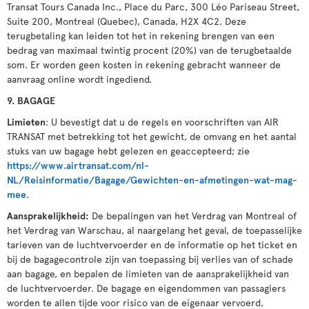
Transat Tours Canada Inc., Place du Parc, 300 Léo Pariseau Street,
Suite 200, Montreal (Quebec), Canada, H2X 4C2. Deze
terugbetaling kan leiden tot het in rekening brengen van een
bedrag van maximaal twintig procent (20%) van de terugbetaalde
som. Er worden geen kosten in rekening gebracht wanneer de
aanvraag online wordt ingediend.
9. BAGAGE
Limieten
: U bevestigt dat u de regels en voorschriften van AIR
TRANSAT met betrekking tot het gewicht, de omvang en het aantal
stuks van uw bagage hebt gelezen en geaccepteerd; zie
https://www.airtransat.com/nl-
NL/Reisinformatie/Bagage/Gewichten-en-afmetingen-wat-mag-
mee
.
Aansprakelijkheid:
De bepalingen van het Verdrag van Montreal of
het Verdrag van Warschau, al naargelang het geval, de toepasselijke
tarieven van de luchtvervoerder en de informatie op het ticket en
bij de bagagecontrole zijn van toepassing bij verlies van of schade
aan bagage, en bepalen de limieten van de aansprakelijkheid van
de luchtvervoerder. De bagage en eigendommen van passagiers
worden te allen tijde voor risico van de eigenaar vervoerd,