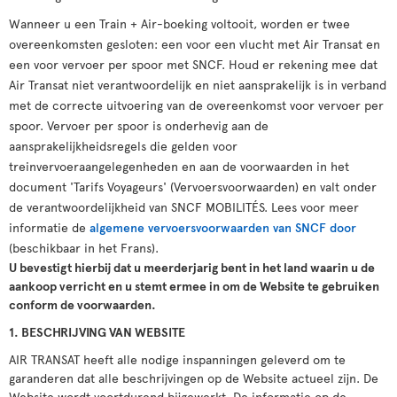
Wanneer u een Train + Air-boeking voltooit, worden er twee
overeenkomsten gesloten: een voor een vlucht met Air Transat en
een voor vervoer per spoor met SNCF. Houd er rekening mee dat
Air Transat niet verantwoordelijk en niet aansprakelijk is in verband
met de correcte uitvoering van de overeenkomst voor vervoer per
spoor. Vervoer per spoor is onderhevig aan de
aansprakelijkheidsregels die gelden voor
treinvervoeraangelegenheden en aan de voorwaarden in het
document 'Tarifs Voyageurs' (Vervoersvoorwaarden) en valt onder
de verantwoordelijkheid van SNCF MOBILITÉS. Lees voor meer
informatie de
algemene vervoersvoorwaarden van SNCF door
(beschikbaar in het Frans).
U bevestigt hierbij dat u meerderjarig bent in het land waarin u de
aankoop verricht en u stemt ermee in om de Website te gebruiken
conform de voorwaarden.
1. BESCHRIJVING VAN WEBSITE
AIR TRANSAT heeft alle nodige inspanningen geleverd om te
garanderen dat alle beschrijvingen op de Website actueel zijn. De
Website wordt voortdurend bijgewerkt. De informatie op de