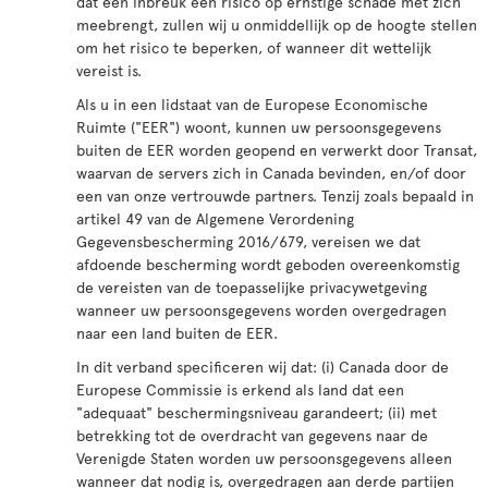
dat een inbreuk een risico op ernstige schade met zich
meebrengt, zullen wij u onmiddellijk op de hoogte stellen
om het risico te beperken, of wanneer dit wettelijk
vereist is.
Als u in een lidstaat van de Europese Economische
Ruimte ("EER") woont, kunnen uw persoonsgegevens
buiten de EER worden geopend en verwerkt door Transat,
waarvan de servers zich in Canada bevinden, en/of door
een van onze vertrouwde partners. Tenzij zoals bepaald in
artikel 49 van de Algemene Verordening
Gegevensbescherming 2016/679, vereisen we dat
afdoende bescherming wordt geboden overeenkomstig
de vereisten van de toepasselijke privacywetgeving
wanneer uw persoonsgegevens worden overgedragen
naar een land buiten de EER.
In dit verband specificeren wij dat: (i) Canada door de
Europese Commissie is erkend als land dat een
"adequaat" beschermingsniveau garandeert; (ii) met
betrekking tot de overdracht van gegevens naar de
Verenigde Staten worden uw persoonsgegevens alleen
wanneer dat nodig is, overgedragen aan derde partijen