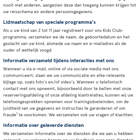
nooit met anderen, aangezien deze dan toegang kunnen krijgen tot
uw reisschema en andere persoonsgegevens.
Lidmaatschap van speciale programma's
Als u uw kind van 2 tot 11 jaar registreert voor ons Kids Club-
programma, verzamelen we de naam, de geboortedatum en het
geslacht van uw kind, alsmede uw naam en e-mailadres als de
ouder of wettelijk voogd.
Informatie verzameld tijdens interacties met ons
Wanneer u via e-mail, online of via sociale media met ons
communiceert, slaan we uw communicatie en elke relevante
bijlage op, zoals foto's en/of video's. Wanneer u telefonisch
contact met ons opneemt, bijvoorbeeld door te bellen met onze
reserveringsafdeling of onze afdeling klantrelaties, kunnen wij uw
telefoongesprekken opnemen voor trainingsdoeleinden, om de
juistheid van uw gegevens en instructies te garanderen of om
1
fraude
te voorkomen. We verzamelen ook uw vragen of klachten.
Informatie over geleverde diensten
We verzamelen informatie over de diensten die we aan u hebben
geleverd, uw verloren bagage en uw feedback over onze diensten