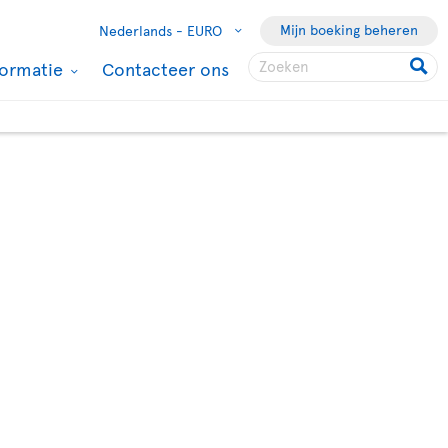
Mijn boeking beheren
Nederlands -
EURO
formatie
Contacteer ons