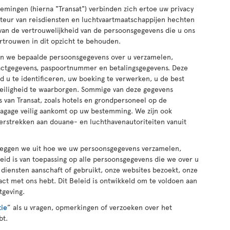
nemingen (hierna "Transat") verbinden zich ertoe uw privacy
uteur van reisdiensten en luchtvaartmaatschappijen hechten
van de vertrouwelijkheid van de persoonsgegevens die u ons
ertrouwen in dit opzicht te behouden.
n we bepaalde persoonsgegevens over u verzamelen,
actgegevens, paspoortnummer en betalingsgegevens. Deze
 u te identificeren, uw boeking te verwerken, u de best
veiligheid te waarborgen. Sommige van deze gegevens
 van Transat, zoals hotels en grondpersoneel op de
bagage veilig aankomt op uw bestemming. We zijn ook
erstrekken aan douane- en luchthavenautoriteiten vanuit
") leggen we uit hoe we uw persoonsgegevens verzamelen,
id is van toepassing op alle persoonsgegevens die we over u
diensten aanschaft of gebruikt, onze websites bezoekt, onze
act met ons hebt. Dit Beleid is ontwikkeld om te voldoen aan
tgeving.
tie
” als u vragen, opmerkingen of verzoeken over het
bt.