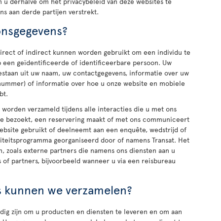
n u derhalve om het privacybeleid van deze websites te
s aan derde partijen verstrekt.
onsgegevens?
direct of indirect kunnen worden gebruikt om een individu te
p een geïdentificeerde of identificeerbare persoon. Uw
staan uit uw naam, uw contactgegevens, informatie over uw
nummer) of informatie over hoe u onze website en mobiele
bt.
worden verzameld tijdens alle interacties die u met ons
te bezoekt, een reservering maakt of met ons communiceert
ebsite gebruikt of deelneemt aan een enquête, wedstrijd of
yaliteitsprogramma georganiseerd door of namens Transat. Het
n, zoals externe partners die namens ons diensten aan u
 of partners, bijvoorbeeld wanneer u via een reisbureau
s kunnen we verzamelen?
dig zijn om u producten en diensten te leveren en om aan