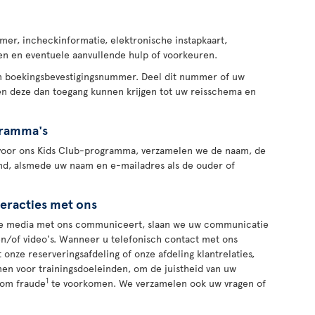
er, incheckinformatie, elektronische instapkaart,
n en eventuele aanvullende hulp of voorkeuren.
en boekingsbevestigingsnummer. Deel dit nummer of uw
en deze dan toegang kunnen krijgen tot uw reisschema en
gramma's
ert voor ons Kids Club-programma, verzamelen we de naam, de
nd, alsmede uw naam en e-mailadres als de ouder of
teracties met ons
iale media met ons communiceert, slaan we uw communicatie
s en/of video's. Wanneer u telefonisch contact met ons
onze reserveringsafdeling of onze afdeling klantrelaties,
n voor trainingsdoeleinden, om de juistheid van uw
1
 om fraude
te voorkomen. We verzamelen ook uw vragen of