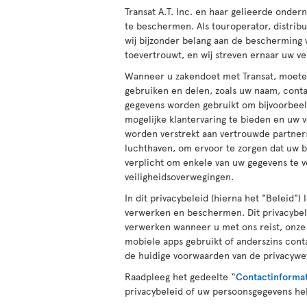
Transat A.T. Inc. en haar gelieerde onder
te beschermen. Als touroperator, distrib
wij bijzonder belang aan de bescherming 
toevertrouwt, en wij streven ernaar uw v
Wanneer u zakendoet met Transat, moete
gebruiken en delen, zoals uw naam, cont
gegevens worden gebruikt om bijvoorbeeld
mogelijke klantervaring te bieden en uw 
worden verstrekt aan vertrouwde partners
luchthaven, om ervoor te zorgen dat uw 
verplicht om enkele van uw gegevens te v
veiligheidsoverwegingen.
In dit privacybeleid (hierna het "Beleid
verwerken en beschermen. Dit privacybele
verwerken wanneer u met ons reist, onze 
mobiele apps gebruikt of anderszins cont
de huidige voorwaarden van de privacywe
Raadpleeg het gedeelte “
Contactinforma
privacybeleid of uw persoonsgegevens he