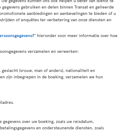
n. Uw gegevens kunnen ons ook helpen u beter van dienst te
 gegevens gebruiken en delen binnen Transat en gelieerde
romotionele aanbiedingen en aanbevelingen te bieden of u
trijden of enquêtes ter verbetering van onze diensten en
ersoonsgegevens?
" hieronder voor meer informatie over hoe
oonsgegevens verzamelen en verwerken:
eslacht (vrouw, man of anders), nationaliteit en
en zijn inbegrepen in de boeking, verzamelen we hun
ladres.
e gegevens over uw boeking, zoals uw reisdatum,
 betalingsgegevens en ondersteunende diensten, zoals