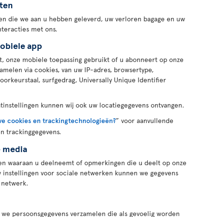
sten
en die we aan u hebben geleverd, uw verloren bagage en uw
teracties met ons.
obiele app
, onze mobiele toepassing gebruikt of u abonneert op onze
melen via cookies, van uw IP-adres, browsertype,
oorkeurstaal, surfgedrag, Universally Unique Identifier
tinstellingen kunnen wij ook uw locatiegegevens ontvangen.
e cookies en trackingtechnologieën?
” voor aanvullende
en trackinggegevens.
e media
en waaraan u deelneemt of opmerkingen die u deelt op onze
w instellingen voor sociale netwerken kunnen we gegevens
 netwerk.
 we persoonsgegevens verzamelen die als gevoelig worden