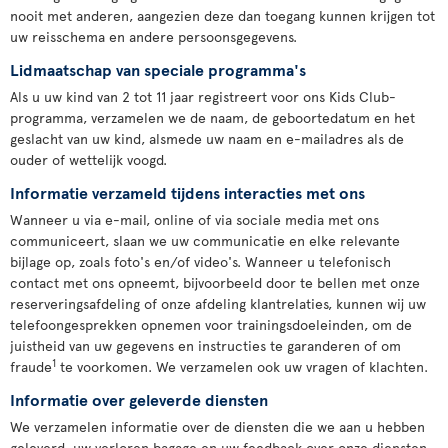
nooit met anderen, aangezien deze dan toegang kunnen krijgen tot
uw reisschema en andere persoonsgegevens.
Lidmaatschap van speciale programma's
Als u uw kind van 2 tot 11 jaar registreert voor ons Kids Club-
programma, verzamelen we de naam, de geboortedatum en het
geslacht van uw kind, alsmede uw naam en e-mailadres als de
ouder of wettelijk voogd.
Informatie verzameld tijdens interacties met ons
Wanneer u via e-mail, online of via sociale media met ons
communiceert, slaan we uw communicatie en elke relevante
bijlage op, zoals foto's en/of video's. Wanneer u telefonisch
contact met ons opneemt, bijvoorbeeld door te bellen met onze
reserveringsafdeling of onze afdeling klantrelaties, kunnen wij uw
telefoongesprekken opnemen voor trainingsdoeleinden, om de
juistheid van uw gegevens en instructies te garanderen of om
1
fraude
te voorkomen. We verzamelen ook uw vragen of klachten.
Informatie over geleverde diensten
We verzamelen informatie over de diensten die we aan u hebben
geleverd, uw verloren bagage en uw feedback over onze diensten