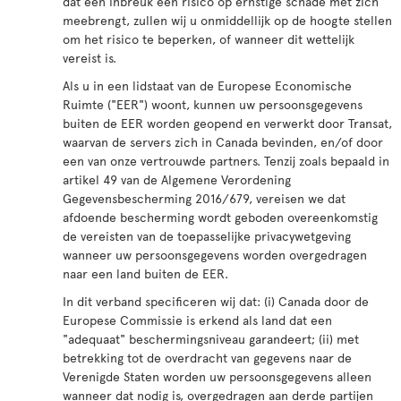
dat een inbreuk een risico op ernstige schade met zich
meebrengt, zullen wij u onmiddellijk op de hoogte stellen
om het risico te beperken, of wanneer dit wettelijk
vereist is.
Als u in een lidstaat van de Europese Economische
Ruimte ("EER") woont, kunnen uw persoonsgegevens
buiten de EER worden geopend en verwerkt door Transat,
waarvan de servers zich in Canada bevinden, en/of door
een van onze vertrouwde partners. Tenzij zoals bepaald in
artikel 49 van de Algemene Verordening
Gegevensbescherming 2016/679, vereisen we dat
afdoende bescherming wordt geboden overeenkomstig
de vereisten van de toepasselijke privacywetgeving
wanneer uw persoonsgegevens worden overgedragen
naar een land buiten de EER.
In dit verband specificeren wij dat: (i) Canada door de
Europese Commissie is erkend als land dat een
"adequaat" beschermingsniveau garandeert; (ii) met
betrekking tot de overdracht van gegevens naar de
Verenigde Staten worden uw persoonsgegevens alleen
wanneer dat nodig is, overgedragen aan derde partijen