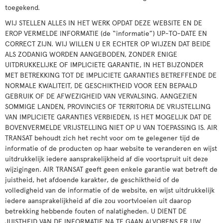
toegekend.
WIJ STELLEN ALLES IN HET WERK OPDAT DEZE WEBSITE EN DE
EROP VERMELDE INFORMATIE (de “informatie”) UP-TO-DATE EN
CORRECT ZIJN. WIJ WILLEN U ER ECHTER OP WIJZEN DAT BEIDE
ALS ZODANIG WORDEN AANGEBODEN, ZONDER ENIGE
UITDRUKKELIJKE OF IMPLICIETE GARANTIE, IN HET BIJZONDER
MET BETREKKING TOT DE IMPLICIETE GARANTIES BETREFFENDE DE
NORMALE KWALITEIT, DE GESCHIKTHEID VOOR EEN BEPAALD
GEBRUIK OF DE AFWEZIGHEID VAN VERVALSING. AANGEZIEN
SOMMIGE LANDEN, PROVINCIES OF TERRITORIA DE VRIJSTELLING
VAN IMPLICIETE GARANTIES VERBIEDEN, IS HET MOGELIJK DAT DE
BOVENVERMELDE VRIJSTELLING NIET OP U VAN TOEPASSING IS. AIR
TRANSAT behoudt zich het recht voor om te gelegener tijd de
informatie of de producten op haar website te veranderen en wijst
uitdrukkelijk iedere aansprakelijkheid af die voortspruit uit deze
wijzigingen. AIR TRANSAT geeft geen enkele garantie wat betreft de
juistheid, het afdoende karakter, de geschiktheid of de
volledigheid van de informatie of de website, en wijst uitdrukkelijk
iedere aansprakelijkheid af die zou voortvloeien uit daarop
betrekking hebbende fouten of nalatigheden. U DIENT DE
JUISTHEID VAN DE INFORMATIE NA TE GAAN ALVORENS ER UW