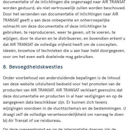
documentatie of de inlichtingen die ongevraagd naar AIR TRANSAT
worden gestuurd, als niet vertrouwelijk zullen worden beschouwd.
Door het verzenden van documentatie of inlichtingen naar AIR
TRANSAT geeft u aan deze onbeperkte en onherroepelijke
volmacht om deze documentatie of deze inlichtingen te
gebruiken, te reproduceren, weer te geven, uit te voeren, te
wijzigen, door te sturen en te distribueren, en bovendien erkent u
dat AIR TRANSAT de volledige vrijheid heeft om de concepten,
ideeën, knowhow of technieken die u aan haar hebt doorgegeven,
voor om het even welk doeleinde mag gebruiken.
8. Bevoegdheidskwesties
Onder voorbehoud van andersluidende bepalingen is de inhoud
van deze website uitsluitend bedoeld voor het promoten van de
producten van AIR TRANSAT. AIR TRANSAT verklaart geenszins dat
deze documentatie en producten in al haar vestigingen en op de
aangegeven data beschikbaar zijn. Er kunnen zich tevens
wijzigingen voordoen in de vluchtschema’s en de bestemmingen. U
draagt zelf de volledige verantwoordelijkheid om navraag te doen
bij Air Transat of uw reisbureau.
Op deze overeenkomst en op de interpretatie daarvan zijn de