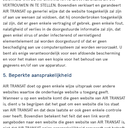
VERTROUWEN IN TE STELLEN. Bovendien verklaart en garandeert
AIR TRANSAT op generlei wijze dat de website toegankelijk zal zijn
of aan uw wensen zal voldoen, dat hij ononderbroken toegankelijk
zal zijn, dat er geen enkele vertraging of gebrek, geen enkele fout,
nalatigheid of verlies in de doorgestuurde informatie zal zijn, dat
geen enkel virus of ander infecterend of vernietigend
elementelement zal worden doorgestuurd of dat er geen
beschadiging aan uw computersysteem zal worden veroorzaakt. U
bent als enige verantwoordelijk voor een afdoende bescherming
en voor het maken van een kopie voor het behoud van uw
gegevens en/of van uw apparatuur.
5. Beperkte aansprakelijkheid
AIR TRANSAT doet op geen enkele wijze uitspraak over andere
websites waartoe de onderhavige website u toegang geeft.
Wanneer u op een website komt die geen website van AIR TRANSAT
is, dient u te begrijpen dat het gaat om een website die los staat
van AIR TRANSAT en dat deze laatste er ook geen enkele controle
over heeft. Bovendien betekent het feit dat een link wordt
aangeboden naar een website die geen website van AIR TRANSAT is,
niet dat AIR TRANSAT enige aansprakelijkheid aanvaardt wat betreft