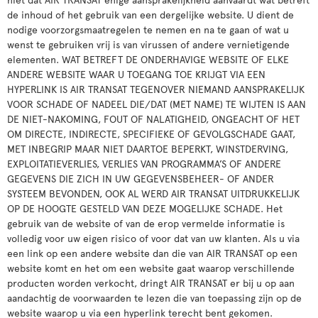
de inhoud of het gebruik van een dergelijke website. U dient de
nodige voorzorgsmaatregelen te nemen en na te gaan of wat u
wenst te gebruiken vrij is van virussen of andere vernietigende
elementen. WAT BETREFT DE ONDERHAVIGE WEBSITE OF ELKE
ANDERE WEBSITE WAAR U TOEGANG TOE KRIJGT VIA EEN
HYPERLINK IS AIR TRANSAT TEGENOVER NIEMAND AANSPRAKELIJK
VOOR SCHADE OF NADEEL DIE/DAT (MET NAME) TE WIJTEN IS AAN
DE NIET-NAKOMING, FOUT OF NALATIGHEID, ONGEACHT OF HET
OM DIRECTE, INDIRECTE, SPECIFIEKE OF GEVOLGSCHADE GAAT,
MET INBEGRIP MAAR NIET DAARTOE BEPERKT, WINSTDERVING,
EXPLOITATIEVERLIES, VERLIES VAN PROGRAMMA’S OF ANDERE
GEGEVENS DIE ZICH IN UW GEGEVENSBEHEER- OF ANDER
SYSTEEM BEVONDEN, OOK AL WERD AIR TRANSAT UITDRUKKELIJK
OP DE HOOGTE GESTELD VAN DEZE MOGELIJKE SCHADE. Het
gebruik van de website of van de erop vermelde informatie is
volledig voor uw eigen risico of voor dat van uw klanten. Als u via
een link op een andere website dan die van AIR TRANSAT op een
website komt en het om een website gaat waarop verschillende
producten worden verkocht, dringt AIR TRANSAT er bij u op aan
aandachtig de voorwaarden te lezen die van toepassing zijn op de
website waarop u via een hyperlink terecht bent gekomen.