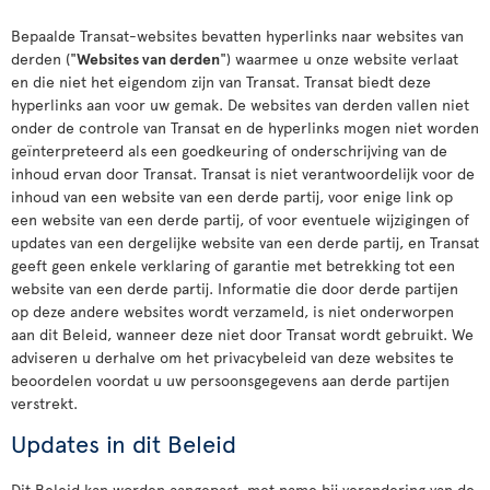
Bepaalde Transat-websites bevatten hyperlinks naar websites van
derden ("
Websites van derden
") waarmee u onze website verlaat
en die niet het eigendom zijn van Transat. Transat biedt deze
hyperlinks aan voor uw gemak. De websites van derden vallen niet
onder de controle van Transat en de hyperlinks mogen niet worden
geïnterpreteerd als een goedkeuring of onderschrijving van de
inhoud ervan door Transat. Transat is niet verantwoordelijk voor de
inhoud van een website van een derde partij, voor enige link op
een website van een derde partij, of voor eventuele wijzigingen of
updates van een dergelijke website van een derde partij, en Transat
geeft geen enkele verklaring of garantie met betrekking tot een
website van een derde partij. Informatie die door derde partijen
op deze andere websites wordt verzameld, is niet onderworpen
aan dit Beleid, wanneer deze niet door Transat wordt gebruikt. We
adviseren u derhalve om het privacybeleid van deze websites te
beoordelen voordat u uw persoonsgegevens aan derde partijen
verstrekt.
Updates in dit Beleid
Dit Beleid kan worden aangepast, met name bij verandering van de