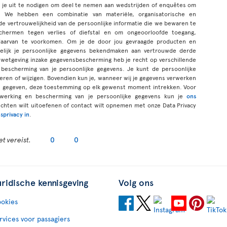
 je uit te nodigen om deel te nemen aan wedstrijden of enquêtes om
 We hebben een combinatie van materiële, organisatorische en
 vertrouwelijkheid van de persoonlijke informatie die we bewaren te
schermen tegen verlies of diefstal en om ongeoorloofde toegang,
ng daarvan te voorkomen. Om je de door jou gevraagde producten en
lijk je persoonlijke gegevens bekendmaken aan vertrouwde derde
wetgeving inzake gegevensbescherming heb je recht op verschillende
bescherming van je persoonlijke gegevens. Je kunt de persoonlijke
igeren of wijzigen. Bovendien kun je, wanneer wij je gegevens verwerken
bt gegeven, deze toestemming op elk gewenst moment intrekken. Voor
werking en bescherming van je persoonlijke gegevens kun je
ons
rechten wilt uitoefenen of contact wilt opnemen met onze Data Privacy
sprivacy in
.
t vereist.
0
0
uridische kennisgeving
Volg ons
okies
rvices voor passagiers