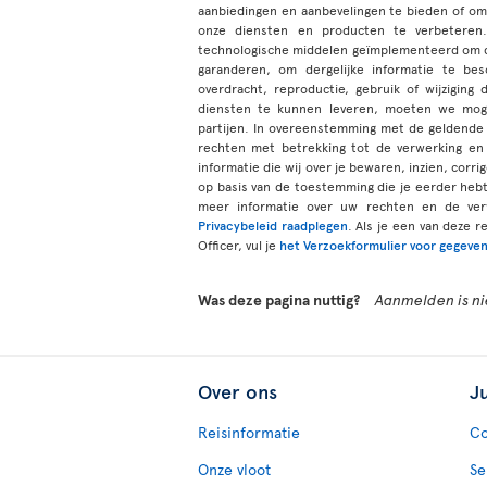
aanbiedingen en aanbevelingen te bieden of om
onze diensten en producten te verbeteren.
technologische middelen geïmplementeerd om de
garanderen, om dergelijke informatie te be
overdracht, reproductie, gebruik of wijzigi
diensten te kunnen leveren, moeten we moge
partijen. In overeenstemming met de geldende 
rechten met betrekking tot de verwerking en 
informatie die wij over je bewaren, inzien, corr
op basis van de toestemming die je eerder he
meer informatie over uw rechten en de ver
Privacybeleid raadplegen
. Als je een van deze 
Officer, vul je
het Verzoekformulier voor gegeven
Was deze pagina nuttig?
Aanmelden is nie
Over ons
J
Reisinformatie
Co
Onze vloot
Se