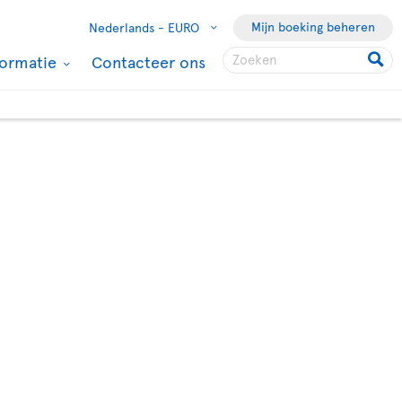
Mijn boeking beheren
Nederlands -
EURO
formatie
Contacteer ons