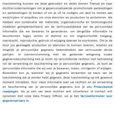
toestemming kunnen we deze gebruiken en delen binnen Transat en haar
dochterondernemingen om je gepersonaliseerde promotionele aanbiedingen
en aanbevelingen te bieden of om je uit te nodigen om deel te nemen aan
wedstrijden of enquêtes om onze diensten en producten te verbeteren. We
hebben een combinatie van materiële, organisatorische en technologische
middelen geïmplementeerd om de vertrouwelijkheid van de persoonlijke
informatie die we bewaren te garanderen, om dergelijke informatie te
beschermen tegen verlies of diefstal en om ongeoorloofde toegang,
overdracht, reproductie, gebruik of wijziging daarvan te voorkomen. Om je de
door jou gevraagde producten en diensten te kunnen leveren, moeten we
mogelijk je persoonlijke gegevens bekendmaken aan vertrouwde derde
partijen. In overeenstemming met de geldende wetgeving inzake
gegevensbescherming heb je recht op verschillende rechten met betrekking
tot de verwerking en bescherming van je persoonlijke gegevens. Je kunt de
persoonlijke informatie die wij over je bewaren, inzien, corrigeren of wijzigen.
Bovendien kun je, wanneer wij je gegevens verwerken op basis van de
toestemming die je eerder hebt gegeven, deze toestemming op elk gewenst
moment intrekken. Voor meer informatie over uw rechten en de verwerking
en bescherming van je persoonlijke gegevens kun je
ons Privacybeleid
raadplegen
. Als je een van deze rechten wilt uitoefenen of contact wilt
opnemen met onze Data Privacy Officer, vul je
het Verzoekformulier voor
gegevensprivacy in
.