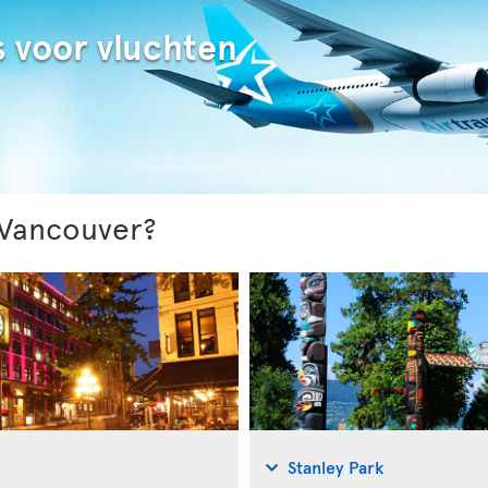
s voor vluchten
 Vancouver?
Stanley Park