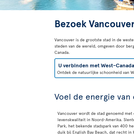
Bezoek Vancouve
Vancouver is de grootste stad in de west
steden van de wereld, omgeven door berge
Canada.
U verbinden met West-Canad
Ontdek de natuurlijke schoonheid van We
Voel de energie van 
Vancouver wordt de stad genoemd met 
levenskwaliteit in Noord-Amerika. Slent
Park, het bekende stadspark van 400 h
duik bij English Bay Beach, dat recht in 