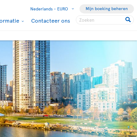
Mijn boeking beheren
Nederlands -
EURO
formatie
Contacteer ons