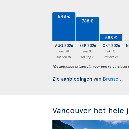
848 €
788 €
588 €
AUG 2026
SEP 2026
OKT 2026
N
aug 28
sep 03
okt 13
tot sep 04
tot sep 11
tot okt 21
*De getoonde prijzen zijn voor een retourvlucht 
Zie aanbiedingen van
Brussel
.
Vancouver het hele 