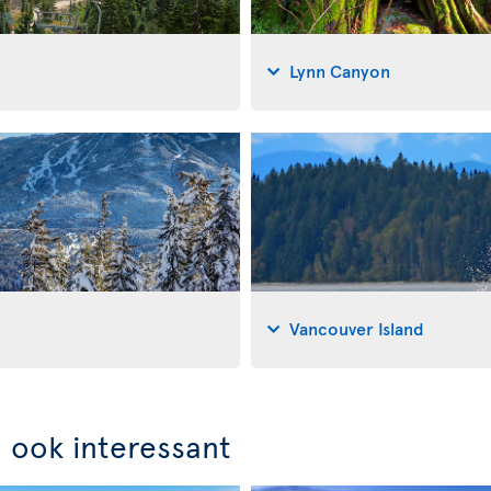
Lynn Canyon
Vancouver Island
n ook interessant