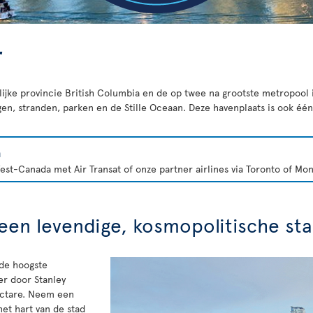
r
elijke provincie British Columbia en de op twee na grootste metropool
n, stranden, parken en de Stille Oceaan. Deze havenplaats is ook één 
a
st-Canada met Air Transat of onze partner airlines via Toronto of Mon
een levendige, kosmopolitische st
de hoogste
er door Stanley
ectare. Neem een
het hart van de stad