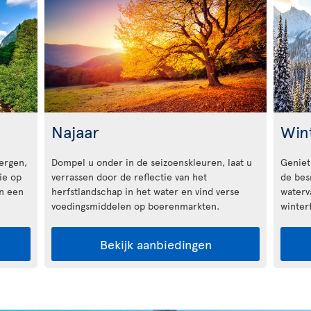
Najaar
Win
ergen,
Dompel u onder in de seizoenskleuren, laat u
Geniet
ie op
verrassen door de reflectie van het
de bes
an een
herfstlandschap in het water en vind verse
waterva
voedingsmiddelen op boerenmarkten.
winterf
Bekijk aanbiedingen