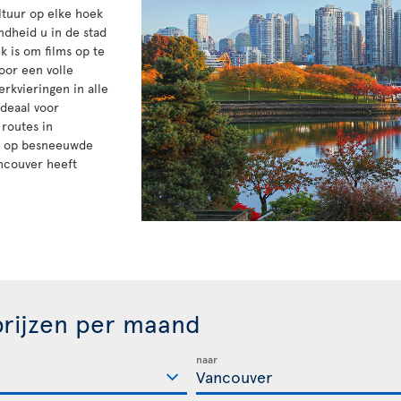
ltuur op elke hoek
mdheid u in de stad
 is om films op te
oor een volle
rkvieringen in alle
ideaal voor
 routes in
ki op besneeuwde
ncouver heeft
rijzen per maand
naar