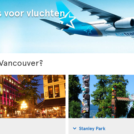
s voor vluchten
 Vancouver?
Stanley Park