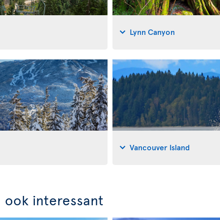
Lynn Canyon
Vancouver Island
n ook interessant