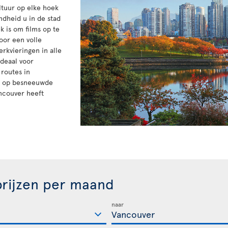
ltuur op elke hoek
mdheid u in de stad
 is om films op te
oor een volle
rkvieringen in alle
ideaal voor
 routes in
ki op besneeuwde
ncouver heeft
rijzen per maand
naar