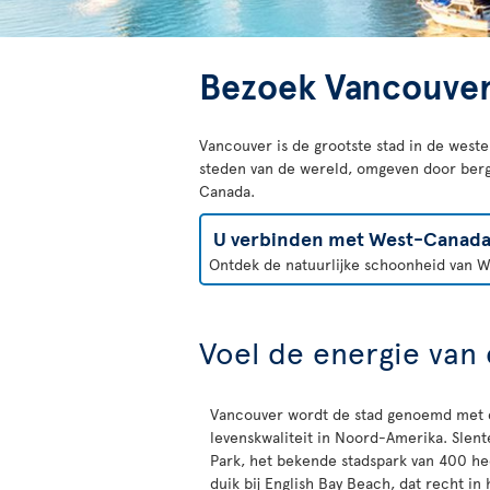
Bezoek Vancouve
Vancouver is de grootste stad in de west
steden van de wereld, omgeven door berge
Canada.
U verbinden met West-Canad
Ontdek de natuurlijke schoonheid van We
Voel de energie van 
Vancouver wordt de stad genoemd met 
levenskwaliteit in Noord-Amerika. Slent
Park, het bekende stadspark van 400 h
duik bij English Bay Beach, dat recht in 