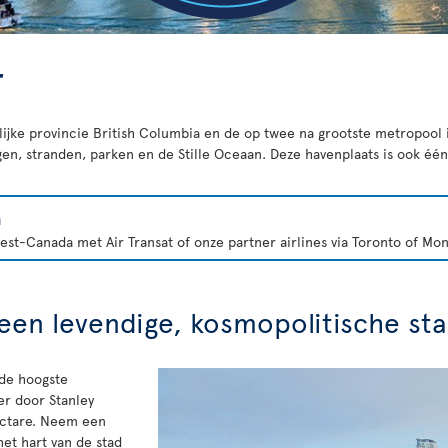
r
elijke provincie British Columbia en de op twee na grootste metropool
n, stranden, parken en de Stille Oceaan. Deze havenplaats is ook één 
a
st-Canada met Air Transat of onze partner airlines via Toronto of Mon
een levendige, kosmopolitische st
de hoogste
er door Stanley
ectare. Neem een
het hart van de stad