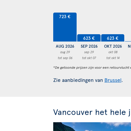
723 €
623 €
623 €
AUG 2026
SEP 2026
OKT 2026
N
aug 29
sep 29
okt 08
tot sep 06
tot okt 07
tot okt 14
*De getoonde prijzen zijn voor een retourvlucht 
Zie aanbiedingen van
Brussel
.
Vancouver het hele 