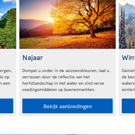
Najaar
Win
ergen,
Dompel u onder in de seizoenskleuren, laat u
Geniet
ie op
verrassen door de reflectie van het
de bes
an een
herfstlandschap in het water en vind verse
waterva
voedingsmiddelen op boerenmarkten.
winterf
Bekijk aanbiedingen