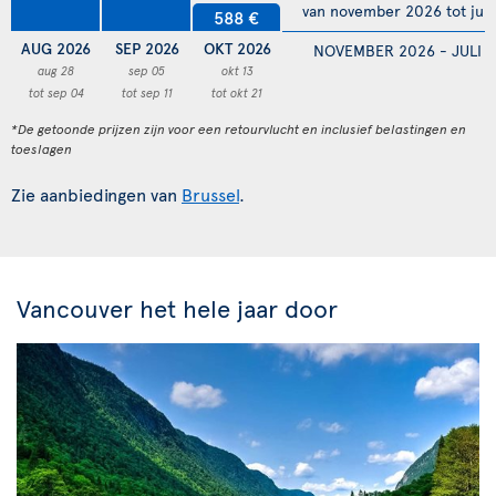
van november 2026 tot juli
588 €
AUG 2026
SEP 2026
OKT 2026
NOVEMBER 2026 - JULI 
aug 28
sep 05
okt 13
tot sep 04
tot sep 11
tot okt 21
*De getoonde prijzen zijn voor een retourvlucht en inclusief belastingen en
toeslagen
Zie aanbiedingen van
Brussel
.
Vancouver het hele jaar door