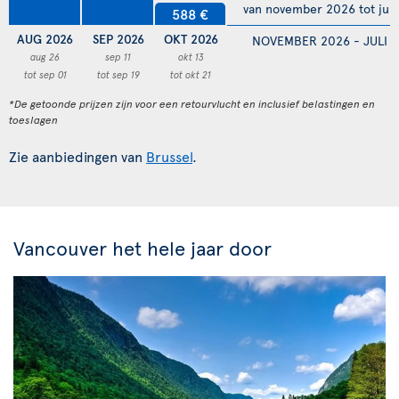
van november 2026 tot juli
588 €
AUG 2026
SEP 2026
OKT 2026
NOVEMBER 2026 - JULI 
aug 26
sep 11
okt 13
tot sep 01
tot sep 19
tot okt 21
*De getoonde prijzen zijn voor een retourvlucht en inclusief belastingen en
toeslagen
Zie aanbiedingen van
Brussel
.
Vancouver het hele jaar door