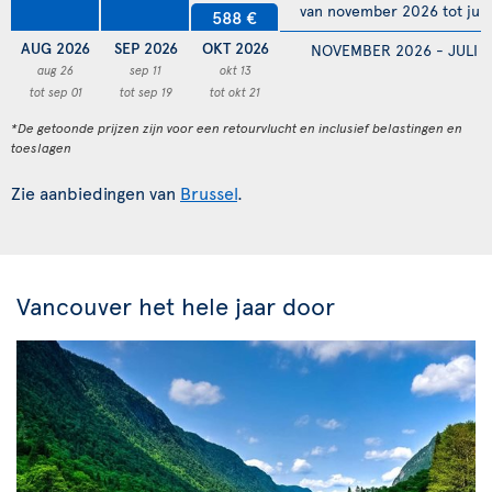
van november 2026 tot juli
588 €
AUG 2026
SEP 2026
OKT 2026
NOVEMBER 2026 - JULI 
aug 26
sep 11
okt 13
tot sep 01
tot sep 19
tot okt 21
*De getoonde prijzen zijn voor een retourvlucht en inclusief belastingen en
toeslagen
Zie aanbiedingen van
Brussel
.
Vancouver het hele jaar door