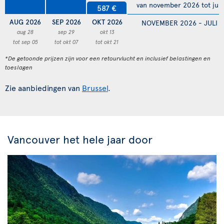
van november 2026 tot juli
587 €
AUG 2026
SEP 2026
OKT 2026
NOVEMBER 2026 - JULI 
aug 28
sep 29
okt 13
tot sep 05
tot okt 07
tot okt 21
*De getoonde prijzen zijn voor een retourvlucht en inclusief belastingen en
toeslagen
Zie aanbiedingen van
Brussel
.
Vancouver het hele jaar door