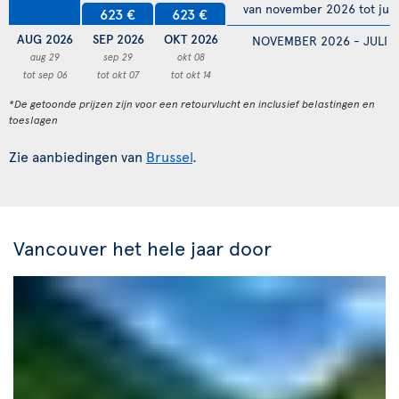
van november 2026 tot juli
623 €
623 €
AUG 2026
SEP 2026
OKT 2026
NOVEMBER 2026 - JULI 
aug 29
sep 29
okt 08
tot sep 06
tot okt 07
tot okt 14
*De getoonde prijzen zijn voor een retourvlucht en inclusief belastingen en
toeslagen
Zie aanbiedingen van
Brussel
.
Vancouver het hele jaar door